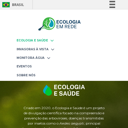
BRASIL
Simplifique!
Comunica BR
Participe
Acesso à informação
ECOLOGIA E SAÚDE
Legislação
INVASORAS À VISTA
Canais
MONITORA ÁGUA
EVENTOS
SOBRE NÓS
Criado em 2020, o Ecologia e Saúde é um projeto
de divulgação científica focado na compreensão e
prevenção das arboviroses, doenças transmitidas
por insetos como o
Aedes aegypti
, principal