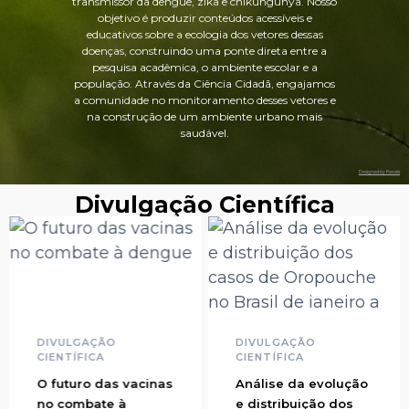
transmissor da dengue, zika e chikungunya.
Nosso
objetivo é produzir conteúdos acessíveis e
educativos sobre a ecologia dos vetores dessas
doenças, construindo uma ponte direta entre a
pesquisa acadêmica, o ambiente escolar e a
população. Através da Ciência Cidadã, engajamos
a comunidade no monitoramento desses vetores
e
na construção de um ambiente urbano mais
saudável.
Designed by Pexels
Divulgação Científica
DIVULGAÇÃO
DIVULGAÇÃO
CIENTÍFICA
CIENTÍFICA
O futuro das vacinas
Análise da evolução
no combate à
e distribuição dos