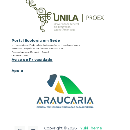
Portal Ecologia em Rede
Universidade Federal da Integração Latino-Americana
Avenida Tarquínio Joslin dos Santos, 1000
Foz do Iguaçu, Paraná – Brasil
CEP 85870-650
Aviso de Privacidade
Apoio
Copyright © 2026
Yuki Theme