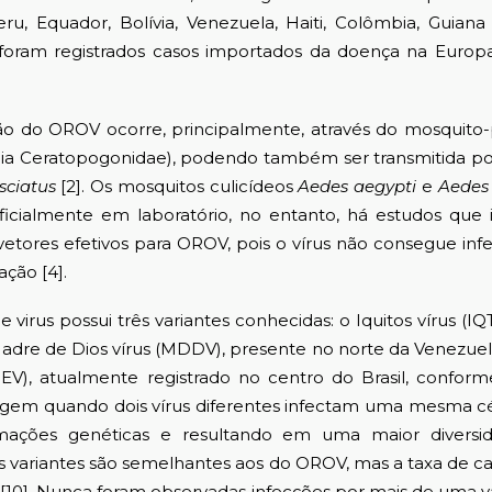
eru, Equador, Bolívia, Venezuela, Haiti, Colômbia, Guian
oram registrados casos importados da doença na Europa 
 OROV ocorre, principalmente, através do mosquito-p
ília Ceratopogonidae), podendo também ser transmitida po
sciatus
[2]. Os mosquitos culicídeos
Aedes aegypti
e
Aedes 
tificialmente em laboratório, no entanto, há estudos que
vetores efetivos para OROV, pois o vírus não consegue inf
ação [4].
 possui três variantes conhecidas: o Iquitos vírus (IQ
Madre de Dios vírus (MDDV), presente no norte da Venezuela
EV), atualmente registrado no centro do Brasil, conforme 
urgem quando dois vírus diferentes infectam uma mesma 
mações genéticas e resultando em uma maior diversi
s variantes são semelhantes aos do OROV, mas a taxa de ca
ar [10]. Nunca foram observadas infecções por mais de uma