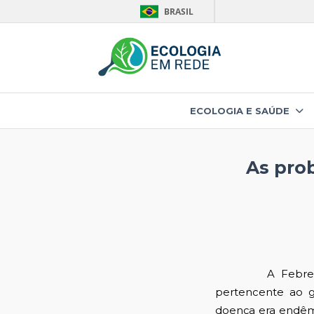
BRASIL
ECOLOGIA E SAÚDE
As prob
A Febre Oropo
pertencente ao
doença era endêmi