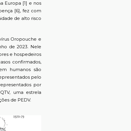
a Europa [1] e nos
oença [6], fez com
dade de alto risco
vírus Oropouche e
nho de 2023. Nele
ores e hospedeiros
asos confirmados,
V em humanos são
epresentados pelo
 representados por
IQTV, uma estrela
ções de PEDV.