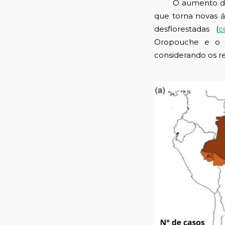
O aumento das en
que torna novas 
desflorestadas (
c
Oropouche e o O
considerando os re