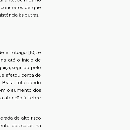
concretos de que
istência às outras.
 e Tobago [10], e
na até o início de
guiça, seguido pelo
ue afetou cerca de
Brasil, totalizando
 com o aumento dos
 a atenção à Febre
rada de alto risco
mento dos casos na