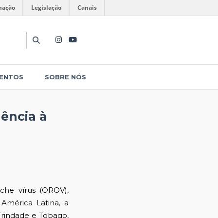
mação
Legislação
Canais
ENTOS
SOBRE NÓS
gência à
 vírus (OROV),
 América Latina, a
Trindade e Tobago,