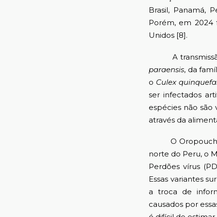
Brasil, Panamá, P
Porém, em 2024 f
Unidos [8].
A transmissão do
paraensis
, da fam
o
Culex quinquefa
ser infectados ar
espécies não são 
através da aliment
O Oropouche virus
norte do Peru, o 
Perdões vírus (PD
Essas variantes s
a troca de infor
causados por essa
é difícil de estim