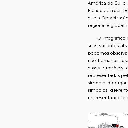
América do Sul e 
Estados Unidos [8
que a Organização
regional e globalm
O infográfico ab
suas variantes a
podemos observar 
não-humanos fora
casos prováveis
representados pe
símbolo do organi
símbolos diferen
representando as 