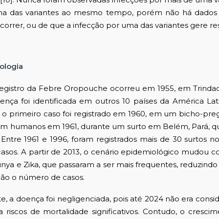
 das variantes ao mesmo tempo, porém não há dados 
ocorrer, ou de que a infecção por uma das variantes gere res
ologia
tro da Febre Oropouche ocorreu em 1955, em Trindade
nça foi identificada em outros 10 países da América Lati
l, o primeiro caso foi registrado em 1960, em um bicho-pre
 em humanos em 1961, durante um surto em Belém, Pará, q
. Entre 1961 e 1996, foram registrados mais de 30 surtos no 
casos. A partir de 2013, o cenário epidemiológico mudou
nya e Zika, que passaram a ser mais frequentes, reduzindo
ão o número de casos.
 doença foi negligenciada, pois até 2024 não era conside
 riscos de mortalidade significativos. Contudo, o cresci