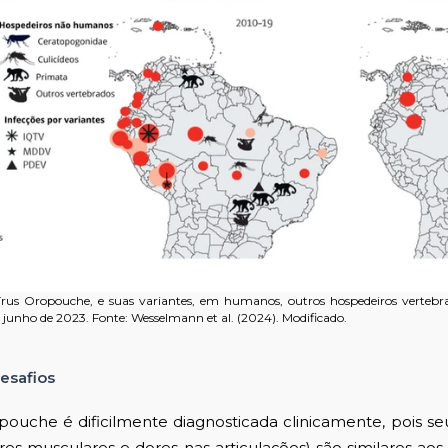
vírus Oropouche, e suas variantes, em humanos, outros hospedeiros vertebr
té junho de 2023. Fonte: Wesselmann et al. (2024). Modificado.
esafios
e é dificilmente diagnosticada clinicamente, pois seus
res musculares e dores nas articulações) são similares aos