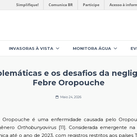
Simplifique!
Comunica BR
Participe
Acesso à infor
INVASORAS À VISTA
MONITORA ÁGUA
EV
lemáticas e os desafios da negli
Febre Oropouche
Maio 24, 2026
uche é uma enfermidade causada pelo Oropouche
 gênero
Orthobunyavirus
[11]. Considerada emergente na
ca até o ano de 2023, com registros restritos aos países 