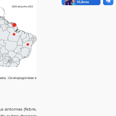
ados, Ceratopogonidae e
 sintomas (febre,
 de outras doenças