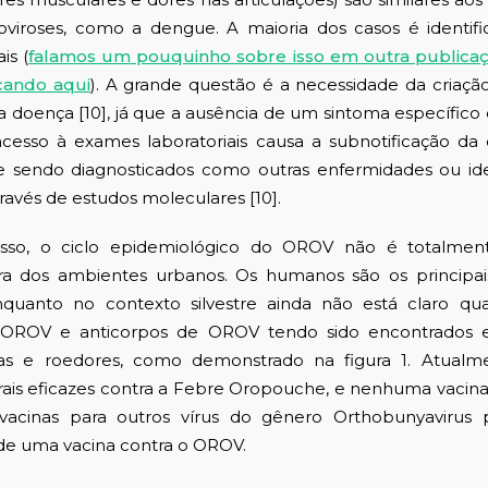
oviroses, como a dengue. A maioria dos casos é identif
is (
falamos um pouquinho sobre isso em outra publicaçã
cando aqui
). A grande questão é a necessidade da criação
 doença [10], já que a ausência de um sintoma específico 
acesso à exames laboratoriais causa a subnotificação d
sendo diagnosticados como outras enfermidades ou ide
avés de estudos moleculares [10].
ciclo epidemiológico do OROV não é totalment
ra dos ambientes urbanos. Os humanos são os principa
nquanto no contexto silvestre ainda não está claro qu
o OROV e anticorpos de OROV tendo sido encontrados em
tas e roedores, como demonstrado na figura 1. Atualm
rais eficazes contra a Febre Oropouche, e nenhuma vacina 
 vacinas para outros vírus do gênero Orthobunyavirus
de uma vacina contra o OROV.