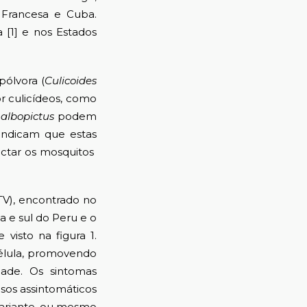
a Francesa e Cuba.
[1] e nos Estados
ólvora (
Culicoides
r culicídeos, como
albopictus
podem
 indicam que estas
ectar os mosquitos
TV), encontrado no
 e sul do Peru e o
visto na figura 1.
célula, promovendo
dade. Os sintomas
sos assintomáticos
 variante, ou mesmo