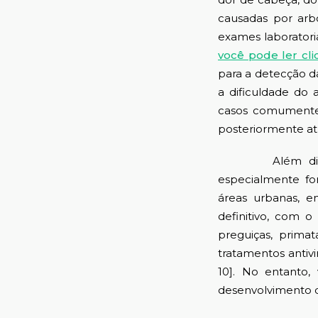
causadas por arb
exames laboratoria
você pode ler cli
para a detecção da
a dificuldade do 
casos comumente 
posteriormente atr
Além disso, o 
especialmente fo
áreas urbanas, e
definitivo, com 
preguiças, prima
tratamentos antivi
10]. No entanto,
desenvolvimento 