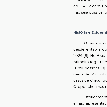
do OROV com uma
não seja possível 
História e Epidemi
O primeiro regis
desde então a doe
2024 [9]. No Brasi
primeiro registro
11 mil pessoas [9]
cerca de 500 mil 
casos de Chikungu
Oropouche, mas n
Historicamente, a
e não apresentava