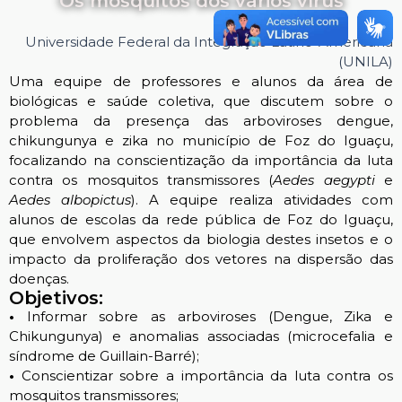
Os mosquitos dos vários vírus
Universidade Federal da Integração Latino-Americana
(UNILA)
Uma equipe de professores e alunos da área de
biológicas e saúde coletiva, que discutem sobre o
problema da presença das arboviroses dengue,
chikungunya e zika no município de Foz do Iguaçu,
focalizando na conscientização da importância da luta
contra os mosquitos transmissores (
Aedes aegypti
e
A
edes albopictus
). A equipe realiza atividades com
alunos de escolas da rede pública de Foz do Iguaçu,
que envolvem aspectos da biologia destes insetos e o
impacto da proliferação dos vetores na dispersão das
doenças.
Objetivos:
•
Informar sobre as arboviroses (Dengue, Zika e
Chikungunya) e anomalias associadas (microcefalia e
síndrome de Guillain-Barré);
•
Conscientizar sobre a importância da luta contra os
mosquitos transmissores;