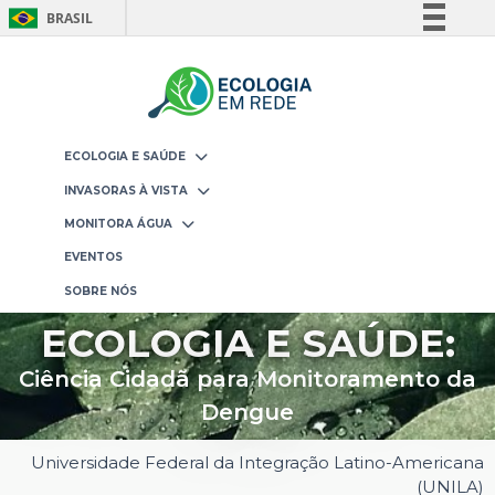
BRASIL
Simplifique!
Comunica BR
Participe
Acesso à informação
ECOLOGIA E SAÚDE
Legislação
INVASORAS À VISTA
Canais
MONITORA ÁGUA
EVENTOS
SOBRE NÓS
ECOLOGIA E SAÚDE:
Ciência Cidadã para Monitoramento da
Dengue
Universidade Federal da Integração Latino-Americana
(UNILA)