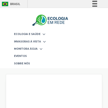
BRASIL
Skip
Simplifique!
to
Comunica BR
content
Participe
Acesso à informação
ECOLOGIA E SAÚDE
Legislação
INVASORAS À VISTA
Canais
MONITORA ÁGUA
EVENTOS
SOBRE NÓS