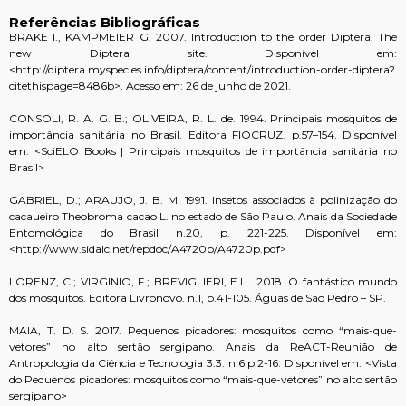
Referências Bibliográficas
BRAKE I., KAMPMEIER G. 2007. Introduction to the order Diptera. The
new Diptera site. Disponível em:
<
http://diptera.myspecies.info/diptera/content/introduction-order-diptera?
citethispage=8486b
>. Acesso em: 26 de junho de 2021.
CONSOLI, R. A. G. B.; OLIVEIRA
, R. L.
de
. 1994. Principais mosquitos de
importância sanitária no Brasil. Editora FIOCRUZ. p.57–154. Disponível
em: <
SciELO Books | Principais mosquitos de importância
sanitária no
Brasil
>
GABRIEL, D.; ARAUJO, J. B. M. 1991. Insetos associados à polinização do
cacaueiro Theobroma cacao L. no estado de São Paulo. Anais da Sociedade
Entomológica do Brasil n.20, p. 221-225. Disponível em:
<
http://www.sidalc.net/repdoc/A4720p/A4720p.pdf
>
LORENZ, C.; VIRGINIO, F.; BREVIGLIERI, E.L.. 2018. O fantástico mundo
dos mosquitos. Editora Livronovo. n.1, p.41-105. Águas de São Pedro – SP.
MAIA, T. D. S. 2017. Pequenos picadores: mosquitos como “mais-que-
vetores” no alto sertão sergipano. Anais da ReACT-Reunião de
Antropologia da Ciência e Tecnologia 3.3. n.6 p.2-16. Disponível em: <
Vista
do
Pequenos picadores: mosquitos como “mais-que-vetores”
no alto sertão
sergipano
>