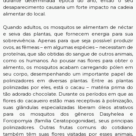
durante determinada época do ano, então o seu
desaparecimento causaria um forte impacto na cadeia
alimentar do local.
Quando adultos, os mosquitos se alimentam de néctar
e seiva das plantas, que fornecem energia para sua
sobrevivência. Apenas para que seja possível produzir
ovos, as fêmeas – em algumas espécies – necessitam de
proteínas, que são obtidas do sangue de outros animais,
como os humanos. Ao pousar nas flores para obter o
alimento, os mosquitos acabam carregando pólen em
seu corpo, desempenhando um importante papel de
polinizadores em diversas plantas. Entre as plantas
polinizadas por eles, está o cacau – matéria prima do
tão adorado chocolate. Durante os períodos em que as
flores do cacaueiro estão mais receptivas à polinização,
suas glândulas especializadas liberam óleos atrativos
para os mosquitos dos gêneros Dasyhelea e
Forcipomyia (família Ceratopogonidae), seus principais
polinizadores. Outras frutas comuns do cotidiano
também têm suas flores visitadas por esses animais,