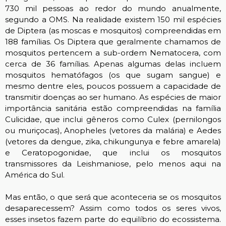
730 mil pessoas ao redor do mundo anualmente,
segundo a OMS. Na realidade existem 150 mil espécies
de Diptera (as moscas e mosquitos) compreendidas em
188 famílias. Os Diptera que geralmente chamamos de
mosquitos pertencem a sub-ordem Nematocera, com
cerca de 36 famílias. Apenas algumas delas incluem
mosquitos hematófagos (os que sugam sangue) e
mesmo dentre eles, poucos possuem a capacidade de
transmitir doenças ao ser humano. As espécies de maior
importância sanitária estão compreendidas na família
Culicidae, que inclui gêneros como Culex (pernilongos
ou muriçocas), Anopheles (vetores da malária) e Aedes
(vetores da dengue, zika, chikungunya e febre amarela)
e Ceratopogonidae, que inclui os mosquitos
transmissores da Leishmaniose, pelo menos aqui na
América do Sul.
Mas então, o que será que aconteceria se os mosquitos
desaparecessem? Assim como todos os seres vivos,
esses insetos fazem parte do equilíbrio do ecossistema.