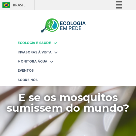
BRASIL
Simplifique!
Comunica BR
Participe
Acesso à informação
ECOLOGIA E SAÚDE
Legislação
INVASORAS À VISTA
Canais
MONITORA ÁGUA
EVENTOS
SOBRE NÓS
E se os mosquitos
sumissem do mundo?