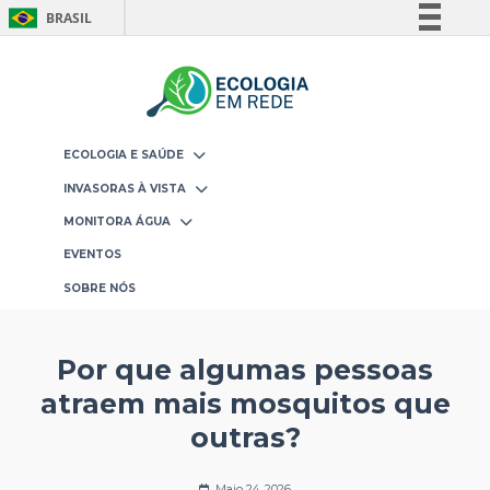
BRASIL
Simplifique!
Comunica BR
Participe
Acesso à informação
ECOLOGIA E SAÚDE
Legislação
INVASORAS À VISTA
Canais
MONITORA ÁGUA
EVENTOS
SOBRE NÓS
Por que algumas pessoas
atraem mais mosquitos que
outras?
Maio 24, 2026