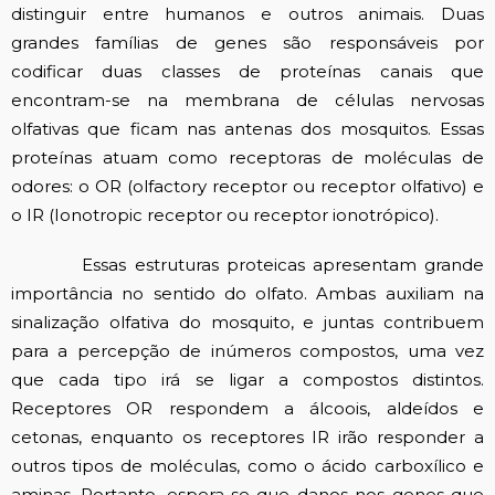
distinguir entre humanos e outros animais. Duas
grandes famílias de genes são responsáveis por
codificar duas classes de proteínas canais que
encontram-se na membrana de células nervosas
olfativas que ficam nas antenas dos mosquitos. Essas
proteínas atuam como receptoras de moléculas de
odores: o OR (olfactory receptor ou receptor olfativo) e
o IR (Ionotropic receptor ou receptor ionotrópico).
Essas estruturas proteicas apresentam grande
importância no sentido do olfato. Ambas auxiliam na
sinalização olfativa do mosquito, e juntas contribuem
para a percepção de inúmeros compostos, uma vez
que cada tipo irá se ligar a compostos distintos.
Receptores OR respondem a álcoois, aldeídos e
cetonas, enquanto os receptores IR irão responder a
outros tipos de moléculas, como o ácido carboxílico e
aminas. Portanto, espera-se que danos nos genes que