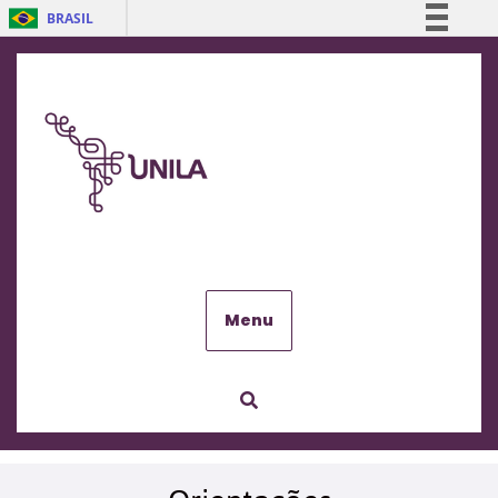
BRASIL
Simplifique!
Comunica BR
Participe
Acesso à informação
Legislação
Canais
Menu