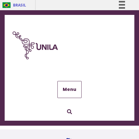
BRASIL
Simplifique!
Comunica BR
Participe
Acesso à informação
Legislação
Canais
Menu