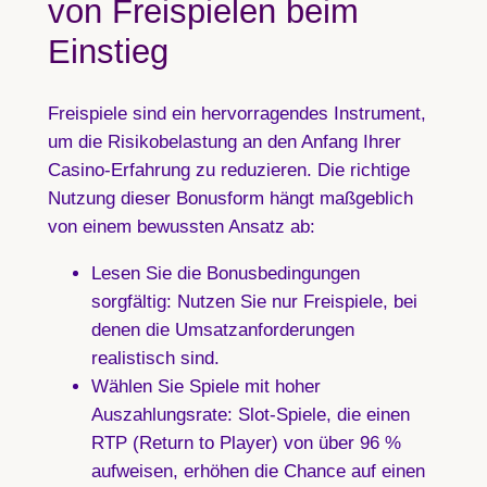
von Freispielen beim
Einstieg
Freispiele sind ein hervorragendes Instrument,
um die Risikobelastung an den Anfang Ihrer
Casino-Erfahrung zu reduzieren. Die richtige
Nutzung dieser Bonusform hängt maßgeblich
von einem bewussten Ansatz ab:
Lesen Sie die Bonusbedingungen
sorgfältig:
Nutzen Sie nur Freispiele, bei
denen die Umsatzanforderungen
realistisch sind.
Wählen Sie Spiele mit hoher
Auszahlungsrate:
Slot-Spiele, die einen
RTP (Return to Player) von über 96 %
aufweisen, erhöhen die Chance auf einen