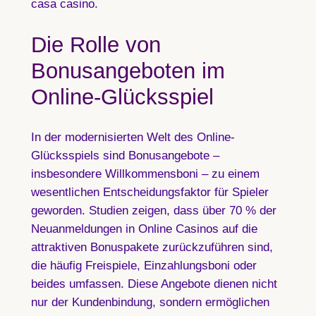
casa casino.
Die Rolle von
Bonusangeboten im
Online-Glücksspiel
In der modernisierten Welt des Online-
Glücksspiels sind Bonusangebote –
insbesondere Willkommensboni – zu einem
wesentlichen Entscheidungsfaktor für Spieler
geworden. Studien zeigen, dass über 70 % der
Neuanmeldungen in Online Casinos auf die
attraktiven Bonuspakete zurückzuführen sind,
die häufig Freispiele, Einzahlungsboni oder
beides umfassen. Diese Angebote dienen nicht
nur der Kundenbindung, sondern ermöglichen