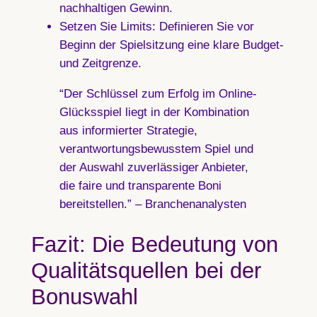
nachhaltigen Gewinn.
Setzen Sie Limits:
Definieren Sie vor
Beginn der Spielsitzung eine klare Budget-
und Zeitgrenze.
“Der Schlüssel zum Erfolg im Online-
Glücksspiel liegt in der Kombination
aus informierter Strategie,
verantwortungsbewusstem Spiel und
der Auswahl zuverlässiger Anbieter,
die faire und transparente Boni
bereitstellen.” – Branchenanalysten
Fazit: Die Bedeutung von
Qualitätsquellen bei der
Bonuswahl