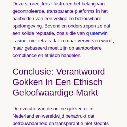
Deze scorecijfers illustreren het belang van
gecontroleerde, transparante platforms in het
aanbieden van een veilige en betrouwbare
spelomgeving. Bovendien onderstrepen ze dat
een solide reputatie, zoals die van
q ueenwin
casino
, niet iets is dat zomaar verworven wordt,
maar gebaseerd moet zijn op aantoonbare
compliance en ethisch handelen.
Conclusie: Verantwoord
Gokken In Een Ethisch
Geloofwaardige Markt
De evolutie van de online goksector in
Nederland en wereldwijd benadrukt dat
betrouwbaarheid en transparantie niet slechts