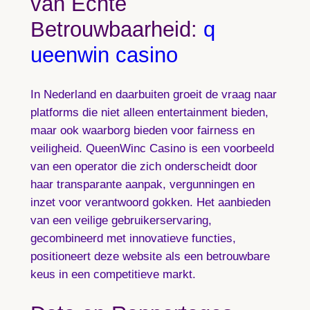
van Échte
Betrouwbaarheid:
q
ueenwin casino
In Nederland en daarbuiten groeit de vraag naar
platforms die niet alleen entertainment bieden,
maar ook waarborg bieden voor fairness en
veiligheid.
QueenWinc Casino
is een voorbeeld
van een operator die zich onderscheidt door
haar transparante aanpak, vergunningen en
inzet voor verantwoord gokken. Het aanbieden
van een veilige gebruikerservaring,
gecombineerd met innovatieve functies,
positioneert deze website als een betrouwbare
keus in een competitieve markt.