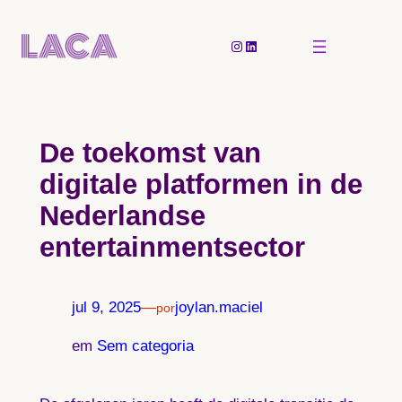
Pular
para
Instagram
LinkedIn
o
conteúdo
De toekomst van
digitale platformen in de
Nederlandse
entertainmentsector
jul 9, 2025
—
joylan.maciel
por
em
Sem categoria