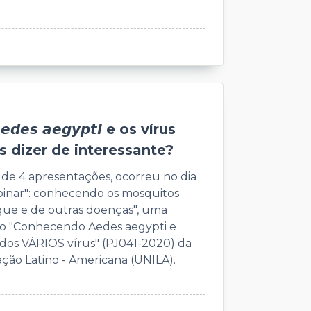
𝙨 𝙖𝙚𝙜𝙮𝙥𝙩𝙞 e os vírus
 dizer de interessante?
 de 4 apresentações, ocorreu no dia
inar": conhecendo os mosquitos
gue e de outras doenças", uma
ão "Conhecendo Aedes aegypti e
 dos VÁRIOS vírus" (PJ041-2020) da
ção Latino - Americana (UNILA).