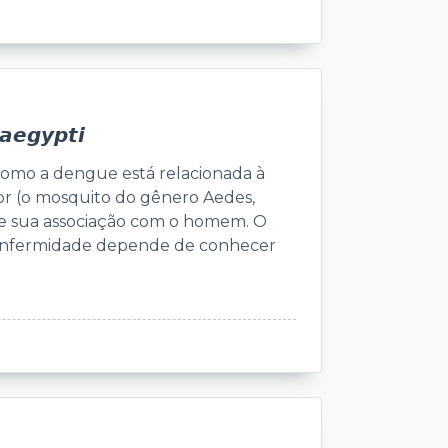
𝙜𝙮𝙥𝙩𝙞
como a dengue está relacionada à
tor (o mosquito do gênero Aedes,
 e sua associação com o homem. O
enfermidade depende de conhecer