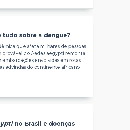
e tudo sobre a dengue?
êmica que afeta milhares de pessoas
em provável do Aedes aegypti remonta
em embarcações envolvidas em rotas
das advindas do continente africano.
𝙜𝙮𝙥𝙩𝙞 no Brasil e doenças