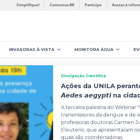
Simplifique!
Comunica BR
Participe
Acesso à infor
INVASORAS À VISTA
MONITORA ÁGUA
EV
Divulgação Científica
Ações da UNILA perante
𝘼𝙚𝙙𝙚𝙨 𝙖𝙚𝙜𝙮𝙥𝙩𝙞 na
A terceira palestra do Webinar
transmissores da dengue e de ou
professoras doutoras Carmen Ju
Eleuterio, que apresentaram os
quais são coordenadoras.