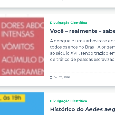
Divulgação Científica
Você – realmente – sab
A dengue é uma arbovirose end
todos os anos no Brasil. A orig
ao século XVII, sendo trazido 
de tráfico de pessoas escraviza
Jan 26, 2026
Divulgação Científica
Histórico do 𝘼𝙚𝙙𝙚𝙨 𝙖𝙚