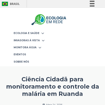
BRASIL
Simplifique!
Comunica BR
Participe
Acesso à informação
ECOLOGIA E SAÚDE
Legislação
INVASORAS À VISTA
Canais
MONITORA ÁGUA
EVENTOS
SOBRE NÓS
Ciência Cidadã para
monitoramento e controle da
malária em Ruanda
Maio 24, 2026