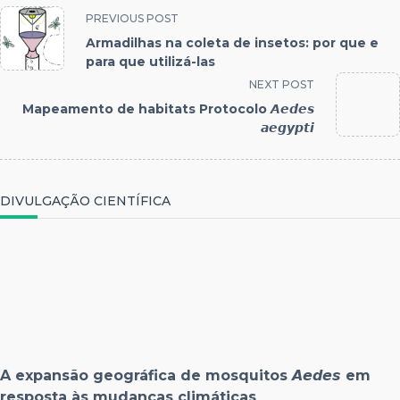
PREVIOUS POST
Armadilhas na coleta de insetos: por que e
para que utilizá-las
NEXT POST
Mapeamento de habitats Protocolo 𝘼𝙚𝙙𝙚𝙨
𝙖𝙚𝙜𝙮𝙥𝙩𝙞
DIVULGAÇÃO CIENTÍFICA
A expansão geográfica de mosquitos 𝘼𝙚𝙙𝙚𝙨 em
resposta às mudanças climáticas