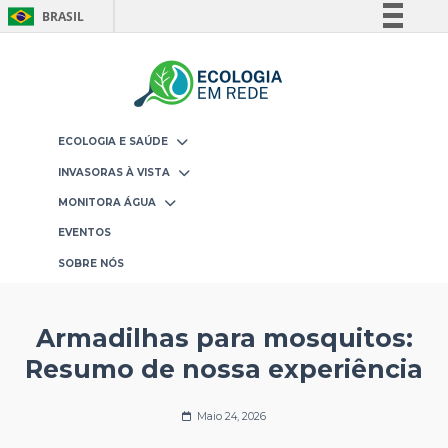
BRASIL
Simplifique!
Comunica BR
Participe
Acesso à informação
ECOLOGIA E SAÚDE
Legislação
INVASORAS À VISTA
Canais
MONITORA ÁGUA
EVENTOS
SOBRE NÓS
Armadilhas para mosquitos:
Resumo de nossa experiência
Maio 24, 2026