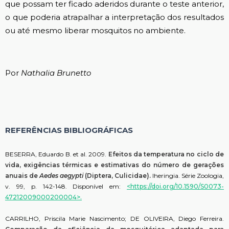
que possam ter ficado aderidos durante o teste anterior,
o que poderia atrapalhar a interpretação dos resultados
ou até mesmo liberar mosquitos no ambiente.
Por
Nathalia Brunetto
REFERÊNCIAS BIBLIOGRÁFICAS
BESERRA, Eduardo B. et al. 2009.
Efeitos da temperatura no ciclo de
vida, exigências térmicas e estimativas do número de gerações
anuais de
Aedes aegypti
(Diptera, Culicidae).
Iheringia. Série Zoologia,
v. 99, p. 142-148. Disponível em:
<https://doi.org/10.1590/S0073-
47212009000200004>.
CARRILHO, Priscila Marie Nascimento; DE OLIVEIRA, Diego Ferreira.