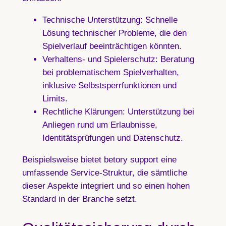
Technische Unterstützung:
Schnelle
Lösung technischer Probleme, die den
Spielverlauf beeinträchtigen könnten.
Verhaltens- und Spielerschutz:
Beratung
bei problematischem Spielverhalten,
inklusive Selbstsperrfunktionen und
Limits.
Rechtliche Klärungen:
Unterstützung bei
Anliegen rund um Erlaubnisse,
Identitätsprüfungen und Datenschutz.
Beispielsweise bietet betory support eine
umfassende Service-Struktur, die sämtliche
dieser Aspekte integriert und so einen hohen
Standard in der Branche setzt.