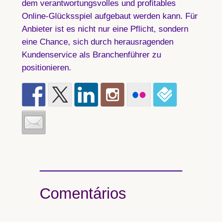
dem verantwortungsvolles und profitables
Online-Glücksspiel aufgebaut werden kann. Für
Anbieter ist es nicht nur eine Pflicht, sondern
eine Chance, sich durch herausragenden
Kundenservice als Branchenführer zu
positionieren.
Comentários