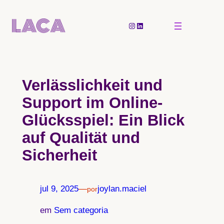
Pular
para
Instagram
LinkedIn
o
conteúdo
Verlässlichkeit und
Support im Online-
Glücksspiel: Ein Blick
auf Qualität und
Sicherheit
jul 9, 2025
—
joylan.maciel
por
em
Sem categoria