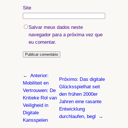
Site
Salvar meus dados neste
navegador para a próxima vez que
eu comentar.
←
Anterior:
Próximo:
Das digitale
Mobiliteit en
Glücksspielhat seit
Vertrouwen: De
den frühen 2000er
Kritieke Rol van
Jahren eine rasante
Veiligheid in
Entwicklung
Digitale
durchlaufen, begl
→
Kansspelen