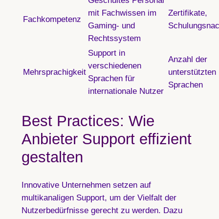
Geschultes Personal
mit Fachwissen im
Zertifikate,
Fachkompetenz
Gaming- und
Schulungsna
Rechtssystem
Support in
Anzahl der
verschiedenen
Mehrsprachigkeit
unterstützten
Sprachen für
Sprachen
internationale Nutzer
Best Practices: Wie
Anbieter Support effizient
gestalten
Innovative Unternehmen setzen auf
multikanaligen Support, um der Vielfalt der
Nutzerbedürfnisse gerecht zu werden. Dazu