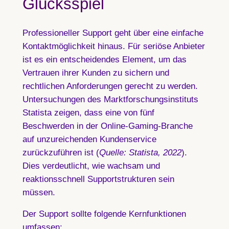
Glücksspiel
Professioneller Support geht über eine einfache
Kontaktmöglichkeit hinaus. Für seriöse Anbieter
ist es ein entscheidendes Element, um das
Vertrauen ihrer Kunden zu sichern und
rechtlichen Anforderungen gerecht zu werden.
Untersuchungen des Marktforschungsinstituts
Statista zeigen, dass eine von fünf
Beschwerden in der Online-Gaming-Branche
auf unzureichenden Kundenservice
zurückzuführen ist (
Quelle: Statista, 2022
).
Dies verdeutlicht, wie wachsam und
reaktionsschnell Supportstrukturen sein
müssen.
Der Support sollte folgende Kernfunktionen
umfassen: