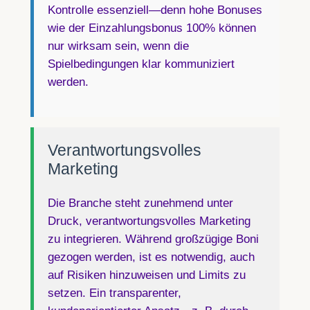
Kontrolle essenziell—denn hohe Bonuses
wie der Einzahlungsbonus 100% können
nur wirksam sein, wenn die
Spielbedingungen klar kommuniziert
werden.
Verantwortungsvolles
Marketing
Die Branche steht zunehmend unter
Druck, verantwortungsvolles Marketing
zu integrieren. Während großzügige Boni
gezogen werden, ist es notwendig, auch
auf Risiken hinzuweisen und Limits zu
setzen. Ein transparenter,