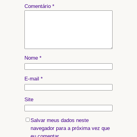
Comentário
*
Nome
*
E-mail
*
Site
Salvar meus dados neste
navegador para a próxima vez que
eu comentar.