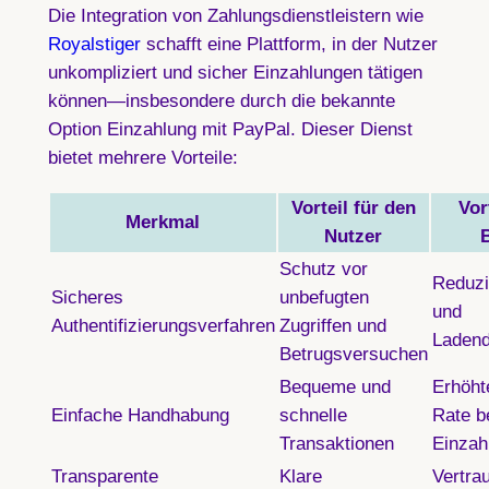
Die Integration von Zahlungsdienstleistern wie
Royalstiger
schafft eine Plattform, in der Nutzer
unkompliziert und sicher Einzahlungen tätigen
können—insbesondere durch die bekannte
Option Einzahlung mit PayPal. Dieser Dienst
bietet mehrere Vorteile:
Vorteil für den
Vor
Merkmal
Nutzer
Schutz vor
Reduzi
Sicheres
unbefugten
und
Authentifizierungsverfahren
Zugriffen und
Ladend
Betrugsversuchen
Bequeme und
Erhöht
Einfache Handhabung
schnelle
Rate b
Transaktionen
Einzah
Transparente
Klare
Vertra