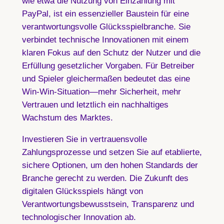
wie etwa die Nutzung von Einzahlung mit
PayPal, ist ein essenzieller Baustein für eine
verantwortungsvolle Glücksspielbranche. Sie
verbindet technische Innovationen mit einem
klaren Fokus auf den Schutz der Nutzer und die
Erfüllung gesetzlicher Vorgaben. Für Betreiber
und Spieler gleichermaßen bedeutet das eine
Win-Win-Situation—mehr Sicherheit, mehr
Vertrauen und letztlich ein nachhaltiges
Wachstum des Marktes.
Investieren Sie in vertrauensvolle
Zahlungsprozesse und setzen Sie auf etablierte,
sichere Optionen, um den hohen Standards der
Branche gerecht zu werden. Die Zukunft des
digitalen Glücksspiels hängt von
Verantwortungsbewusstsein, Transparenz und
technologischer Innovation ab.