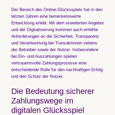
Der Bereich des Online-Glücksspiels hat in den
letzten Jahren eine bemerkenswerte
Entwicklung erlebt. Mit dem erweiterten Angebot
und der Digitalisierung kommen auch erhöhte
Anforderungen an die Sicherheit, Transparenz
und Verantwortung bei Transaktionen seitens
der Betreiber sowie der Nutzer. Insbesondere
bei Ein- und Auszahlungen spielen
vertrauensvolle Zahlungsprozesse eine
entscheidende Rolle für den nachhaltigen Erfolg
und den Schutz der Nutzer.
Die Bedeutung sicherer
Zahlungswege im
digitalen Glücksspiel