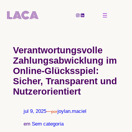
Pular
para
Instagram
LinkedIn
o
conteúdo
Verantwortungsvolle
Zahlungsabwicklung im
Online-Glücksspiel:
Sicher, Transparent und
Nutzerorientiert
jul 9, 2025
—
joylan.maciel
por
em
Sem categoria