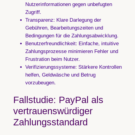
Nutzerinformationen gegen unbefugten
Zugriff.
Transparenz:
Klare Darlegung der
Gebühren, Bearbeitungszeiten und
Bedingungen für die Zahlungsabwicklung.
Benutzerfreundlichkeit:
Einfache, intuitive
Zahlungsprozesse minimieren Fehler und
Frustration beim Nutzer.
Verifizierungssysteme:
Stärkere Kontrollen
helfen, Geldwäsche und Betrug
vorzubeugen.
Fallstudie: PayPal als
vertrauenswürdiger
Zahlungsstandard