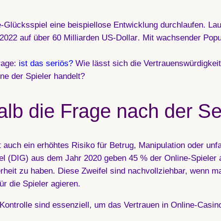
ne-Glücksspiel eine beispiellose Entwicklung durchlaufen. La
2022 auf über 60 Milliarden US-Dollar
. Mit wachsender Popul
rage:
ist das seriös?
Wie lässt sich die Vertrauenswürdigkei
ne der Spieler handelt?
b die Frage nach der Seri
 auch ein erhöhtes Risiko für Betrug, Manipulation oder unfa
iel (DIG) aus dem Jahr 2020 geben 45 % der Online-Spieler 
heit zu haben. Diese Zweifel sind nachvollziehbar, wenn ma
r die Spieler agieren.
ontrolle sind essenziell, um das Vertrauen in Online-Casino