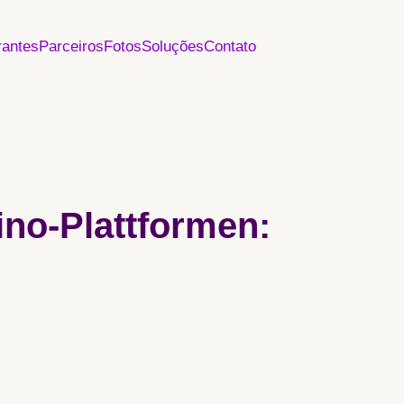
rantes
Parceiros
Fotos
Soluções
Contato
ino-Plattformen: