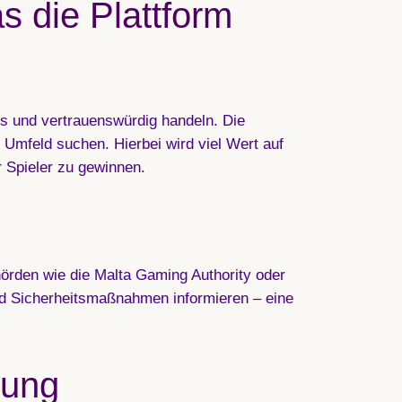
s die Plattform
iös und vertrauenswürdig handeln. Die
 Umfeld suchen. Hierbei wird viel Wert auf
r Spieler zu gewinnen.
örden wie die Malta Gaming Authority oder
und Sicherheitsmaßnahmen informieren – eine
tung