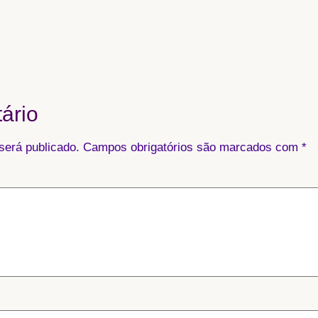
ário
será publicado.
Campos obrigatórios são marcados com
*