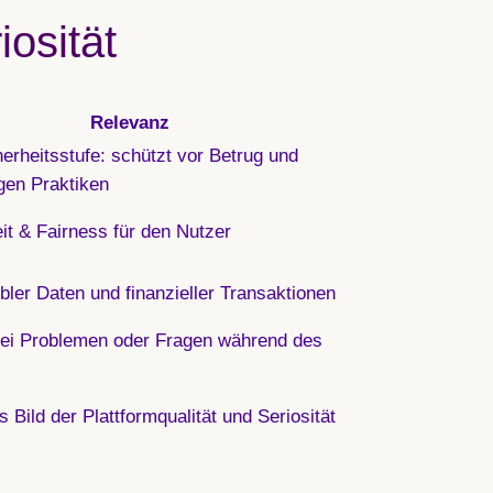
iosität
Relevanz
erheitsstufe
: schützt vor Betrug und
gen Praktiken
eit & Fairness für den Nutzer
bler Daten und finanzieller Transaktionen
bei Problemen oder Fragen während des
s Bild der Plattformqualität und Seriosität