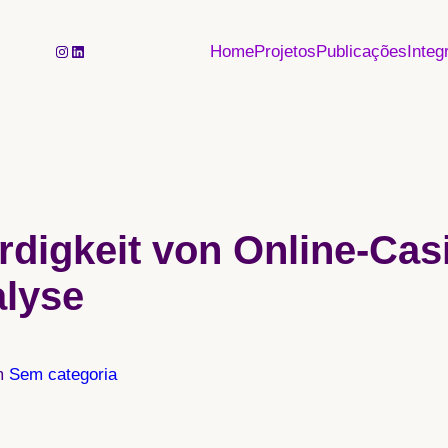
Instagram
LinkedIn
Home
Projetos
Publicações
Integ
digkeit von Online-Cas
alyse
m
Sem categoria