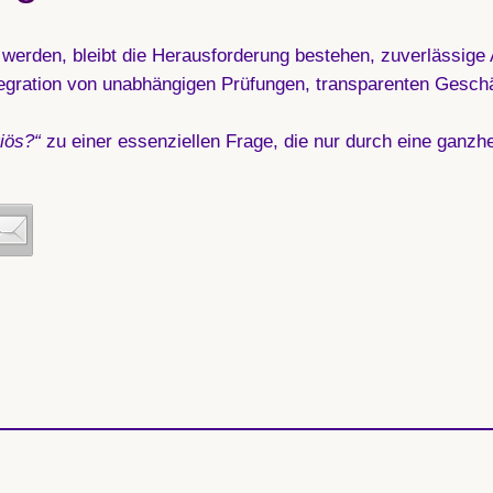
erden, bleibt die Herausforderung bestehen, zuverlässige 
ntegration von unabhängigen Prüfungen, transparenten Geschä
riös?“
zu einer essenziellen Frage, die nur durch eine ganzhe