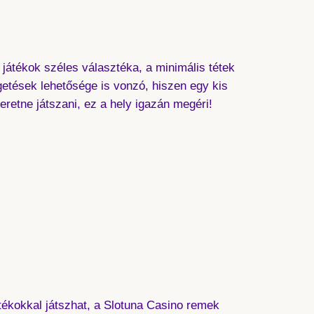
 játékok széles választéka, a minimális tétek
etések lehetősége is vonzó, hiszen egy kis
eretne játszani, ez a hely igazán megéri!
tékokkal játszhat, a Slotuna Casino remek