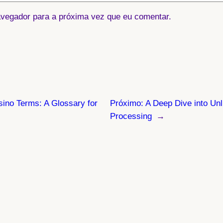
vegador para a próxima vez que eu comentar.
ino Terms: A Glossary for
Próximo:
A Deep Dive into Un
Processing
→