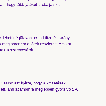
, hogy több játékot próbáljak ki.
k lehetőségük van, és a kifizetési arány
s megismerjem a játék részleteit. Amikor
sak a szerencséről.
Casino azt ígérte, hogy a kifizetések
ett, ami számomra meglepően gyors volt. A