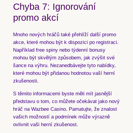
Chyba 7: Ignorování
promo akcí
Mnoho nových hráčů také přehlíží další promo
akce, které mohou být k dispozici po registraci.
Například free spiny nebo týdenní bonusy
mohou být skvělým způsobem, jak zvýšit své
šance na výhru. Nezanedbávejte tyto nabídky,
které mohou být přidanou hodnotou vaší herní
zkušenosti.
S těmito informacemi byste měli mít jasnější
představu o tom, co můžete očekávat jako nový
hráč na Wazbee Casino. Pamatujte, že znalost
vašich možností a podmínek může výrazně
ovlivnit vaši herní zkušenost.