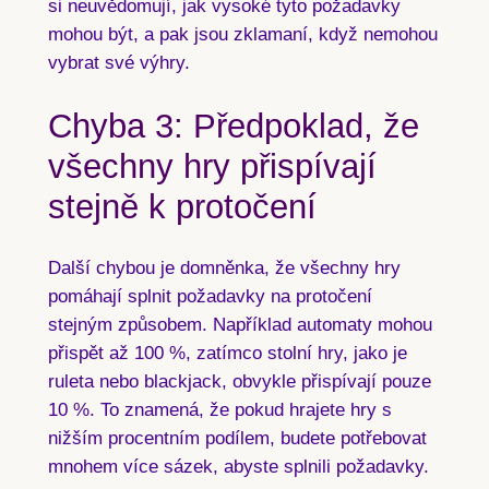
si neuvědomují, jak vysoké tyto požadavky
mohou být, a pak jsou zklamaní, když nemohou
vybrat své výhry.
Chyba 3: Předpoklad, že
všechny hry přispívají
stejně k protočení
Další chybou je domněnka, že všechny hry
pomáhají splnit požadavky na protočení
stejným způsobem. Například automaty mohou
přispět až 100 %, zatímco stolní hry, jako je
ruleta nebo blackjack, obvykle přispívají pouze
10 %. To znamená, že pokud hrajete hry s
nižším procentním podílem, budete potřebovat
mnohem více sázek, abyste splnili požadavky.