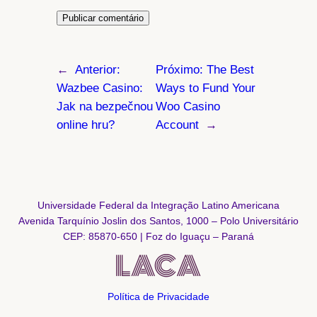
←
Anterior:
Próximo:
The Best
Wazbee Casino:
Ways to Fund Your
Jak na bezpečnou
Woo Casino
online hru?
Account
→
Universidade Federal da Integração Latino Americana
Avenida Tarquínio Joslin dos Santos, 1000 – Polo Universitário
CEP: 85870-650 | Foz do Iguaçu – Paraná
Política de Privacidade