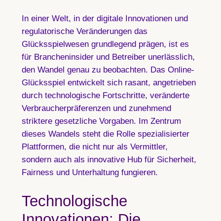
In einer Welt, in der digitale Innovationen und
regulatorische Veränderungen das
Glücksspielwesen grundlegend prägen, ist es
für Brancheninsider und Betreiber unerlässlich,
den Wandel genau zu beobachten. Das Online-
Glücksspiel entwickelt sich rasant, angetrieben
durch technologische Fortschritte, veränderte
Verbraucherpräferenzen und zunehmend
striktere gesetzliche Vorgaben. Im Zentrum
dieses Wandels steht die Rolle spezialisierter
Plattformen, die nicht nur als Vermittler,
sondern auch als innovative Hub für Sicherheit,
Fairness und Unterhaltung fungieren.
Technologische
Innovationen: Die