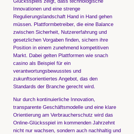
Glücksspiels zeigt, dass technologische
Innovationen und eine strenge
Regulierungslandschaft Hand in Hand gehen
müssen. Plattformbetreiber, die eine Balance
zwischen Sicherheit, Nutzererfahrung und
gesetzlichen Vorgaben finden, sichern ihre
Position in einem zunehmend kompetitiven
Markt. Dabei gelten Plattformen wie snach
casino als Beispiel für ein
verantwortungsbewusstes und
zukunftsorientiertes Angebot, das den
Standards der Branche gerecht wird.
Nur durch kontinuierliche Innovation,
transparente Geschäftsmodelle und eine klare
Orientierung am Verbraucherschutz wird das
Online-Glücksspiel im kommenden Jahrzehnt
nicht nur wachsen, sondern auch nachhaltig und