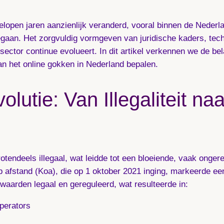
elopen jaren aanzienlijk veranderd, vooral binnen de Nederla
gegaan. Het zorgvuldig vormgeven van juridische kaders, tec
ector continue evolueert. In dit artikel verkennen we de bel
an het online gokken in Nederland bepalen.
lutie: Van Illegaliteit na
otendeels illegaal, wat leidde tot een bloeiende, vaak ong
afstand (Koa), die op 1 oktober 2021 inging, markeerde ee
aarden legaal en gereguleerd, wat resulteerde in:
operators