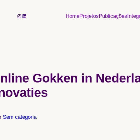
Instagram
LinkedIn
Home
Projetos
Publicações
Integ
nline Gokken in Nederl
novaties
m
Sem categoria