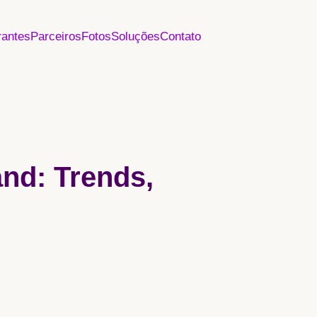
rantes
Parceiros
Fotos
Soluções
Contato
and: Trends,