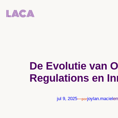
Pular
para
o
conteúdo
De Evolutie van O
Regulations en In
jul 9, 2025
—
joylan.maciel
e
por