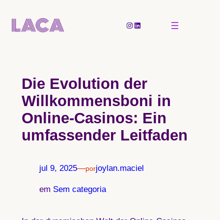
Pular
para
Instagram
LinkedIn
o
conteúdo
Die Evolution der
Willkommensboni in
Online-Casinos: Ein
umfassender Leitfaden
jul 9, 2025
—
joylan.maciel
por
em
Sem categoria