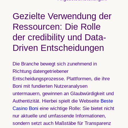
Gezielte Verwendung der
Ressourcen: Die Rolle
der credibility und Data-
Driven Entscheidungen
Die Branche bewegt sich zunehmend in
Richtung datengetriebener
Entscheidungsprozesse. Plattformen, die ihre
Boni mit fundierten Nutzeranalysen
untermauern, gewinnen an Glaubwürdigkeit und
Authentizität. Hierbei spielt die Webseite
Beste
Casino Boni
eine wichtige Rolle: Sie bietet nicht
nur aktuelle und umfassende Informationen,
sondern setzt auch Maßstäbe für Transparenz