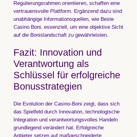
Regulierungsrahmen orientieren, schaffen eine
vertrauensvolle Plattform. Ergänzend dazu sind
unabhängige Informationsquellen, wie Beste
Casino Boni, essenziell, um eine objektive Sicht
auf die Bonislandschaft zu gewährleisten.
Fazit: Innovation und
Verantwortung als
Schlüssel für erfolgreiche
Bonusstrategien
Die Evolution der Casino-Boni zeigt, dass sich
das Spielfeld durch Innovation, technologische
Integration und verantwortungsvolles Handeln
grundlegend verändert hat. Erfolgreiche
Anbieter setzen auf maßgeschneiderte