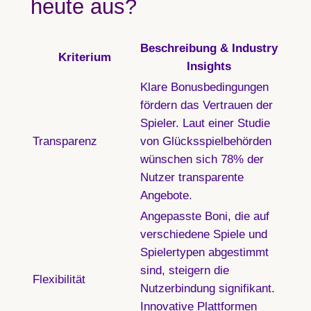
heute aus?
Beschreibung & Industry
Kriterium
Insights
Klare Bonusbedingungen
fördern das Vertrauen der
Spieler. Laut einer Studie
Transparenz
von Glücksspielbehörden
wünschen sich 78% der
Nutzer transparente
Angebote.
Angepasste Boni, die auf
verschiedene Spiele und
Spielertypen abgestimmt
sind, steigern die
Flexibilität
Nutzerbindung signifikant.
Innovative Plattformen