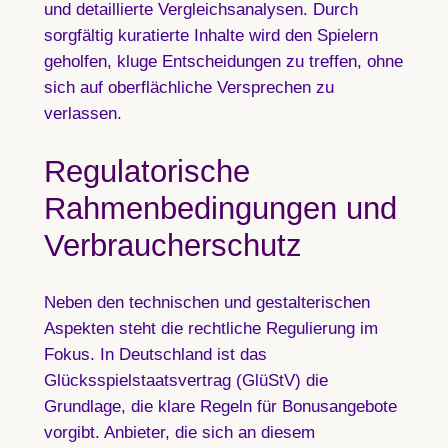
und detaillierte Vergleichsanalysen. Durch
sorgfältig kuratierte Inhalte wird den Spielern
geholfen, kluge Entscheidungen zu treffen, ohne
sich auf oberflächliche Versprechen zu
verlassen.
Regulatorische
Rahmenbedingungen und
Verbraucherschutz
Neben den technischen und gestalterischen
Aspekten steht die rechtliche Regulierung im
Fokus. In Deutschland ist das
Glücksspielstaatsvertrag (GlüStV) die
Grundlage, die klare Regeln für Bonusangebote
vorgibt. Anbieter, die sich an diesem