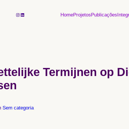
Instagram
LinkedIn
Home
Projetos
Publicações
Integ
ttelijke Termijnen op Di
sen
m
Sem categoria