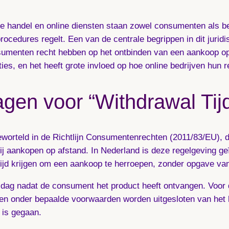
ale handel en online diensten staan zowel consumenten als 
rocedures regelt. Een van de centrale begrippen in dit juridi
nsumenten recht hebben op het ontbinden van een aankoop op
ties, en het heeft grote invloed op hoe online bedrijven hun
agen voor “Withdrawal Tij
 geworteld in de Richtlijn Consumentenrechten (2011/83/EU), 
ij aankopen op afstand. In Nederland is deze regelgeving g
ijd krijgen om een aankoop te herroepen, zonder opgave va
dag nadat de consument het product heeft ontvangen. Voor d
nen onder bepaalde voorwaarden worden uitgesloten van het h
 is gegaan.