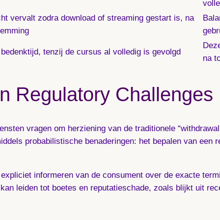
voll
ht vervalt zodra download of streaming gestart is, na
Bala
stemming
geb
Deze
edenktijd, tenzij de cursus al volledig is gevolgd
na t
n Regulatory Challenges
ensten vragen om herziening van de traditionele “withdrawal
dels probabilistische benaderingen: het bepalen van een re
t expliciet informeren van de consument over de exacte termi
 kan leiden tot boetes en reputatieschade, zoals blijkt uit re