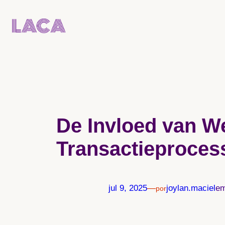
Pular
para
o
conteúdo
De Invloed van We
Transactieproces
jul 9, 2025
—
joylan.maciel
e
por