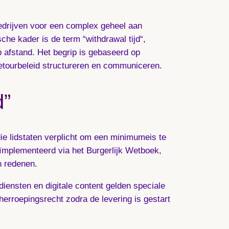
bedrijven voor een complex geheel aan
sche kader is de term “
withdrawal tijd
“,
 afstand. Het begrip is gebaseerd op
 retourbeleid structureren en communiceren.
d”
die lidstaten verplicht om een minimumeis te
eïmplementeerd via het Burgerlijk Wetboek,
n redenen.
iensten en digitale content gelden speciale
erroepingsrecht zodra de levering is gestart