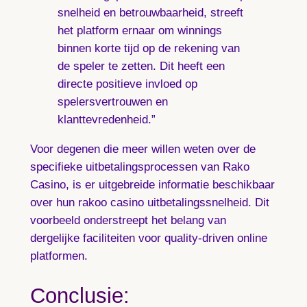
snelheid en betrouwbaarheid, streeft
het platform ernaar om winnings
binnen korte tijd op de rekening van
de speler te zetten. Dit heeft een
directe positieve invloed op
spelersvertrouwen en
klanttevredenheid.”
Voor degenen die meer willen weten over de
specifieke uitbetalingsprocessen van Rako
Casino, is er uitgebreide informatie beschikbaar
over hun rakoo casino uitbetalingssnelheid. Dit
voorbeeld onderstreept het belang van
dergelijke faciliteiten voor quality-driven online
platformen.
Conclusie: