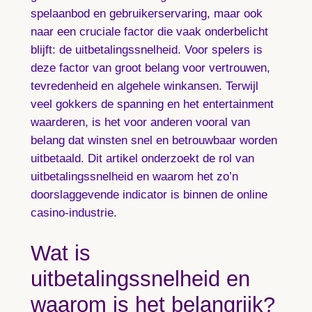
spelaanbod en gebruikerservaring, maar ook
naar een cruciale factor die vaak onderbelicht
blijft: de
uitbetalingssnelheid
. Voor spelers is
deze factor van groot belang voor vertrouwen,
tevredenheid en algehele winkansen. Terwijl
veel gokkers de spanning en het entertainment
waarderen, is het voor anderen vooral van
belang dat winsten snel en betrouwbaar worden
uitbetaald. Dit artikel onderzoekt de rol van
uitbetalingssnelheid en waarom het zo’n
doorslaggevende indicator is binnen de online
casino-industrie.
Wat is
uitbetalingssnelheid en
waarom is het belangrijk?