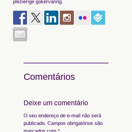
plezierige gokervaring.
Comentários
Deixe um comentário
O seu endereço de e-mail não será
publicado.
Campos obrigatórios são
marcados com
*