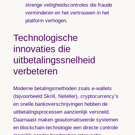
strenge veiligheidscontroles die fraude
verminderen en het vertrouwen in het
platform verhogen.
Technologische
innovaties die
uitbetalingssnelheid
verbeteren
Moderne betalingsmethoden zoals e-wallets
(bijvoorbeeld Skrill, Neteller), cryptocurrency’s
en snelle bankoverschrijvingen hebben de
uitbetalingsprocessen aanzienlijk versneld.
Daarnaast maken geautomatiseerde systemen
en blockchain-technologie een directe controle