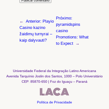
Próximo:
←
Anterior:
Playio
pyramidspins
Casino kazino
casino
žaidimų turnyrai –
Promotions: What
kaip dalyvauti?
to Expect
→
Universidade Federal da Integração Latino Americana
Avenida Tarquínio Joslin dos Santos, 1000 – Polo Universitário
CEP: 85870-650 | Foz do Iguaçu – Paraná
Política de Privacidade