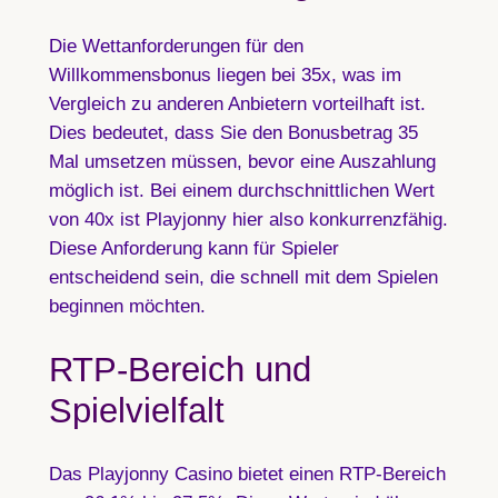
Die Wettanforderungen für den
Willkommensbonus liegen bei
35x
, was im
Vergleich zu anderen Anbietern vorteilhaft ist.
Dies bedeutet, dass Sie den Bonusbetrag 35
Mal umsetzen müssen, bevor eine Auszahlung
möglich ist. Bei einem durchschnittlichen Wert
von 40x ist Playjonny hier also konkurrenzfähig.
Diese Anforderung kann für Spieler
entscheidend sein, die schnell mit dem Spielen
beginnen möchten.
RTP-Bereich und
Spielvielfalt
Das Playjonny Casino bietet einen RTP-Bereich