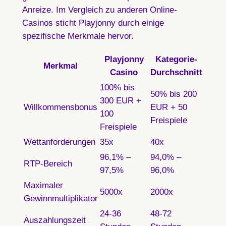
Anreize. Im Vergleich zu anderen Online-
Casinos sticht Playjonny durch einige
spezifische Merkmale hervor.
Playjonny
Kategorie-
Merkmal
Casino
Durchschnitt
100% bis
50% bis 200
300 EUR +
Willkommensbonus
EUR + 50
100
Freispiele
Freispiele
Wettanforderungen
35x
40x
96,1% –
94,0% –
RTP-Bereich
97,5%
96,0%
Maximaler
5000x
2000x
Gewinnmultiplikator
24-36
48-72
Auszahlungszeit