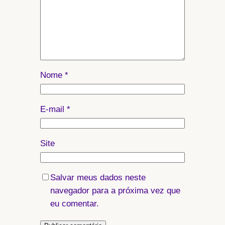
Nome
*
E-mail
*
Site
Salvar meus dados neste
navegador para a próxima vez que
eu comentar.