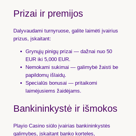
Prizai ir premijos
Dalyvaudami turnyruose, galite laimėti įvairius
prizus, įskaitant:
Grynųjų pinigų prizai — dažnai nuo 50
EUR iki 5,000 EUR.
Nemokami sukimai — galimybė žaisti be
papildomų išlaidų.
Specialūs bonusai — pritaikomi
laimėjusiems žaidėjams.
Bankininkystė ir išmokos
Playio Casino siūlo įvairias bankininkystės
galimybes, įskaitant banko korteles,