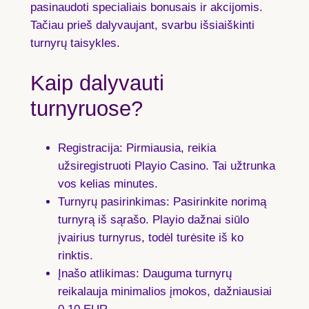
pasinaudoti specialiais bonusais ir akcijomis.
Tačiau prieš dalyvaujant, svarbu išsiaiškinti
turnyrų taisykles.
Kaip dalyvauti
turnyruose?
Registracija:
Pirmiausia, reikia
užsiregistruoti Playio Casino. Tai užtrunka
vos kelias minutes.
Turnyrų pasirinkimas:
Pasirinkite norimą
turnyrą iš sąrašo. Playio dažnai siūlo
įvairius turnyrus, todėl turėsite iš ko
rinktis.
Įnašo atlikimas:
Dauguma turnyrų
reikalauja minimalios įmokos, dažniausiai