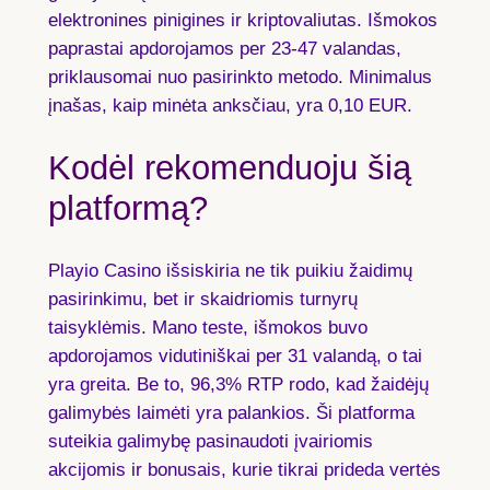
elektronines pinigines ir kriptovaliutas. Išmokos
paprastai apdorojamos per 23-47 valandas,
priklausomai nuo pasirinkto metodo. Minimalus
įnašas, kaip minėta anksčiau, yra 0,10 EUR.
Kodėl rekomenduoju šią
platformą?
Playio Casino išsiskiria ne tik puikiu žaidimų
pasirinkimu, bet ir skaidriomis turnyrų
taisyklėmis.
Mano teste
, išmokos buvo
apdorojamos vidutiniškai per 31 valandą, o tai
yra greita. Be to,
96,3% RTP
rodo, kad žaidėjų
galimybės laimėti yra palankios. Ši platforma
suteikia galimybę pasinaudoti įvairiomis
akcijomis ir bonusais, kurie tikrai prideda vertės