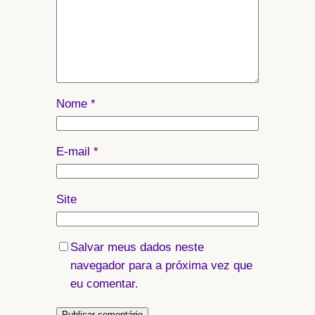
Nome
*
E-mail
*
Site
Salvar meus dados neste
navegador para a próxima vez que
eu comentar.