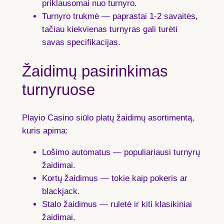
priklausomai nuo turnyro.
Turnyro trukmė — paprastai 1-2 savaitės,
tačiau kiekvienas turnyras gali turėti
savas specifikacijas.
Žaidimų pasirinkimas
turnyruose
Playio Casino siūlo platų žaidimų asortimentą,
kuris apima:
Lošimo automatus — populiariausi turnyrų
žaidimai.
Kortų žaidimus — tokie kaip pokeris ar
blackjack.
Stalo žaidimus — ruletė ir kiti klasikiniai
žaidimai.