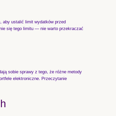
 aby ustalić limit wydatków przed
ie się tego limitu — nie warto przekraczać
ają sobie sprawy z tego, że różne metody
rtfele elektroniczne. Przeczytanie
ch