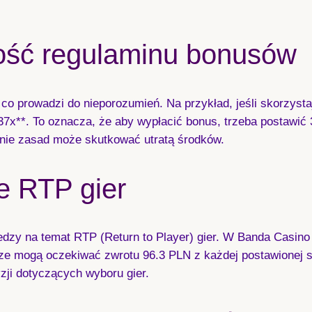
ość regulaminu bonusów
 co prowadzi do nieporozumień. Na przykład, jeśli skorzys
37x**. To oznacza, że aby wypłacić bonus, trzeba postawić
anie zasad może skutkować utratą środków.
e RTP gier
zy na temat RTP (Return to Player) gier. W Banda Casino 
e mogą oczekiwać zwrotu 96.3 PLN z każdej postawionej st
ji dotyczących wyboru gier.