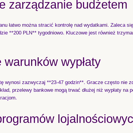
we zarządzanie budżetem
nu łatwo można stracić kontrolę nad wydatkami. Zaleca się,
zie **200 PLN** tygodniowo. Kluczowe jest również trzyman
ie warunków wypłaty
 wynosi zazwyczaj **23-47 godzin**. Gracze często nie zd
ykład, przelewy bankowe mogą trwać dłużej niż wypłaty na po
tracjom.
 programów lojalnościowy