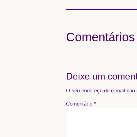
Comentários
Deixe um coment
O seu endereço de e-mail não 
Comentário
*