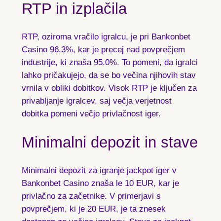
RTP in izplačila
RTP, oziroma vračilo igralcu, je pri Bankonbet
Casino 96.3%, kar je precej nad povprečjem
industrije, ki znaša 95.0%. To pomeni, da igralci
lahko pričakujejo, da se bo večina njihovih stav
vrnila v obliki dobitkov. Visok RTP je ključen za
privabljanje igralcev, saj večja verjetnost
dobitka pomeni večjo privlačnost iger.
Minimalni depozit in stave
Minimalni depozit za igranje jackpot iger v
Bankonbet Casino znaša le 10 EUR, kar je
privlačno za začetnike. V primerjavi s
povprečjem, ki je 20 EUR, je ta znesek