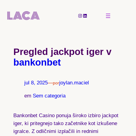
Pular
para
Instagram
LinkedIn
o
conteúdo
Pregled jackpot iger v
bankonbet
jul 8, 2025
—
joylan.maciel
por
em
Sem categoria
Bankonbet Casino ponuja široko izbiro jackpot
iger, ki pritegnejo tako začetnike kot izkušene
igralce. Z odličnimi izplačili in rednimi