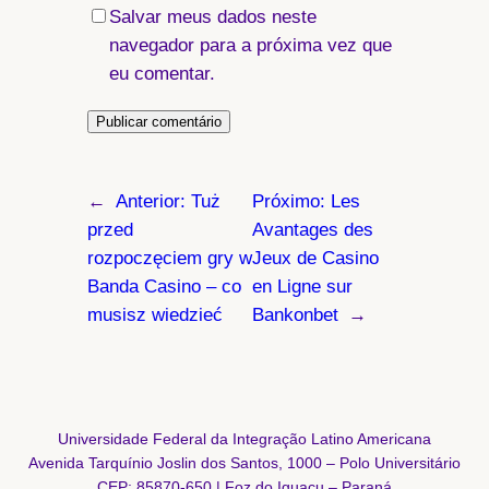
Salvar meus dados neste
navegador para a próxima vez que
eu comentar.
←
Anterior:
Tuż
Próximo:
Les
przed
Avantages des
rozpoczęciem gry w
Jeux de Casino
Banda Casino – co
en Ligne sur
musisz wiedzieć
Bankonbet
→
Universidade Federal da Integração Latino Americana
Avenida Tarquínio Joslin dos Santos, 1000 – Polo Universitário
CEP: 85870-650 | Foz do Iguaçu – Paraná