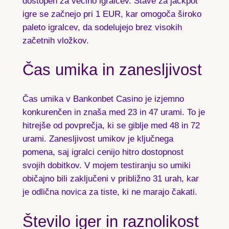
dostopen za večino igralcev. Stave za jackpot
igre se začnejo pri 1 EUR, kar omogoča široko
paleto igralcev, da sodelujejo brez visokih
začetnih vložkov.
Čas umika in zanesljivost
Čas umika v Bankonbet Casino je izjemno
konkurenčen in znaša med 23 in 47 urami. To je
hitrejše od povprečja, ki se giblje med 48 in 72
urami. Zanesljivost umikov je ključnega
pomena, saj igralci cenijo hitro dostopnost
svojih dobitkov. V mojem testiranju so umiki
običajno bili zaključeni v približno 31 urah, kar
je odlična novica za tiste, ki ne marajo čakati.
Število iger in raznolikost