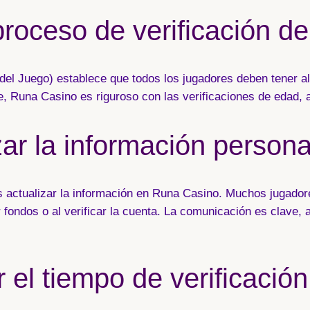
 proceso de verificación d
el Juego) establece que todos los jugadores deben tener a
, Runa Casino es riguroso con las verificaciones de edad, as
zar la información persona
 actualizar la información en Runa Casino. Muchos jugadores
ar fondos o al verificar la cuenta. La comunicación es clave
 el tiempo de verificación