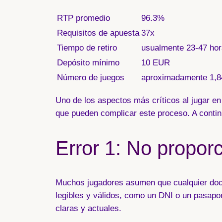
RTP promedio
96.3%
Requisitos de apuesta
37x
Tiempo de retiro
usualmente 23-47 ho
Depósito mínimo
10 EUR
Número de juegos
aproximadamente 1,8
Uno de los aspectos más críticos al jugar e
que pueden complicar este proceso. A contin
Error 1: No propor
Muchos jugadores asumen que cualquier docu
legibles y válidos, como un DNI o un pasapo
claras y actuales.