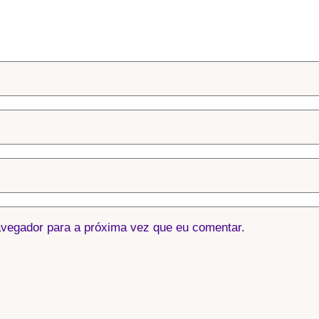
vegador para a próxima vez que eu comentar.