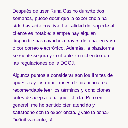
Después de usar Runa Casino durante dos
semanas, puedo decir que la experiencia ha
sido bastante positiva. La calidad del soporte al
cliente es notable; siempre hay alguien
disponible para ayudar a través del chat en vivo
o por correo electrónico. Además, la plataforma
se siente segura y confiable, cumpliendo con
las regulaciones de la DGOJ.
Algunos puntos a considerar son los límites de
apuestas y las condiciones de los bonos; es
recomendable leer los términos y condiciones
antes de aceptar cualquier oferta. Pero en
general, me he sentido bien atendido y
satisfecho con la experiencia. ¿Vale la pena?
Definitivamente, sí.