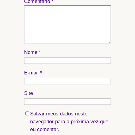
Comentário
*
Nome
*
E-mail
*
Site
Salvar meus dados neste
navegador para a próxima vez que
eu comentar.