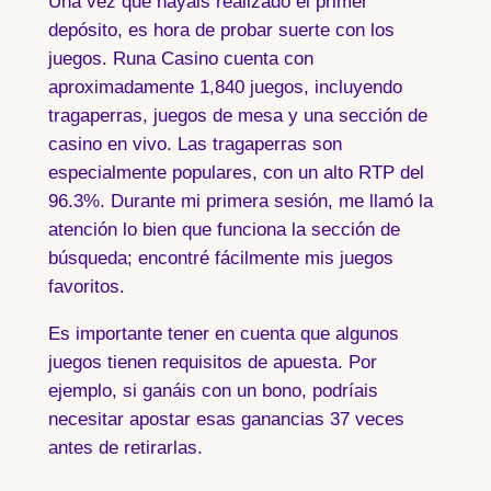
Una vez que hayáis realizado el primer
depósito, es hora de probar suerte con los
juegos. Runa Casino cuenta con
aproximadamente 1,840 juegos, incluyendo
tragaperras, juegos de mesa y una sección de
casino en vivo. Las tragaperras son
especialmente populares, con un alto RTP del
96.3%. Durante mi primera sesión, me llamó la
atención lo bien que funciona la sección de
búsqueda; encontré fácilmente mis juegos
favoritos.
Es importante tener en cuenta que algunos
juegos tienen requisitos de apuesta. Por
ejemplo, si ganáis con un bono, podríais
necesitar apostar esas ganancias 37 veces
antes de retirarlas.