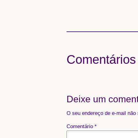
Comentários
Deixe um coment
O seu endereço de e-mail não 
Comentário
*