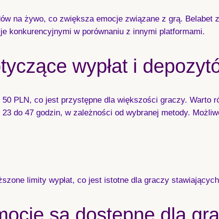
w na żywo, co zwiększa emocje związane z grą. Belabet za
je konkurencyjnymi w porównaniu z innymi platformami.
tyczące wypłat i depozyt
i
50 PLN
, co jest przystępne dla większości graczy. Warto 
 23 do 47 godzin, w zależności od wybranej metody. Możliw
zone limity wypłat, co jest istotne dla graczy stawiającyc
mocje są dostępne dla gr