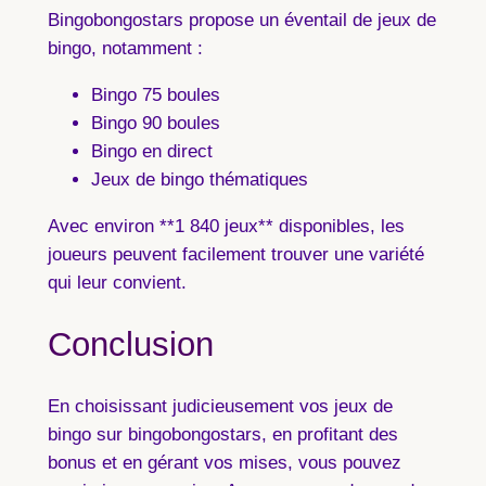
Bingobongostars propose un éventail de jeux de
bingo, notamment :
Bingo 75 boules
Bingo 90 boules
Bingo en direct
Jeux de bingo thématiques
Avec environ **1 840 jeux** disponibles, les
joueurs peuvent facilement trouver une variété
qui leur convient.
Conclusion
En choisissant judicieusement vos jeux de
bingo sur bingobongostars, en profitant des
bonus et en gérant vos mises, vous pouvez