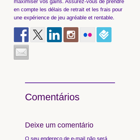
maximiser vos gains. Assurez-vous de prendre
en compte les délais de retrait et les frais pour
une expérience de jeu agréable et rentable.
Comentários
Deixe um comentário
O seu endereço de e-mail não será