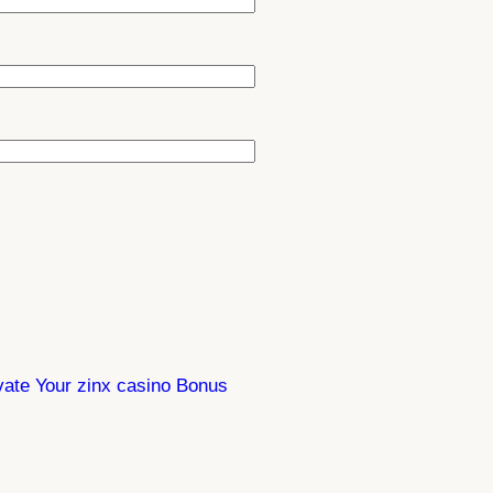
vate Your zinx casino Bonus