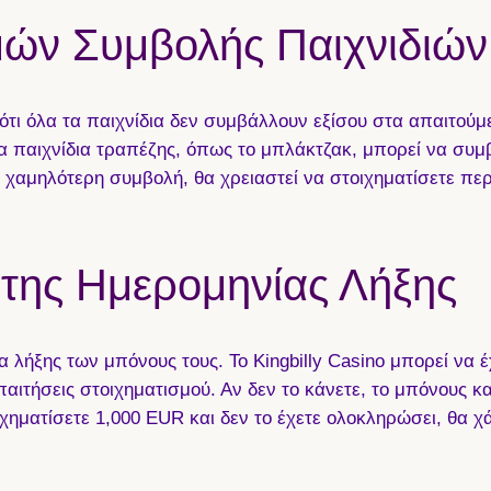
ών Συμβολής Παιχνιδιών
ότι όλα τα παιχνίδια δεν συμβάλλουν εξίσου στα απαιτούμε
 παιχνίδια τραπέζης, όπως το μπλάκτζακ, μπορεί να συμβά
υν χαμηλότερη συμβολή, θα χρειαστεί να στοιχηματίσετε πε
 της Ημερομηνίας Λήξης
α λήξης των μπόνους τους. Το Kingbilly Casino μπορεί να 
παιτήσεις στοιχηματισμού. Αν δεν το κάνετε, το μπόνους κ
ιχηματίσετε 1,000 EUR και δεν το έχετε ολοκληρώσει, θα