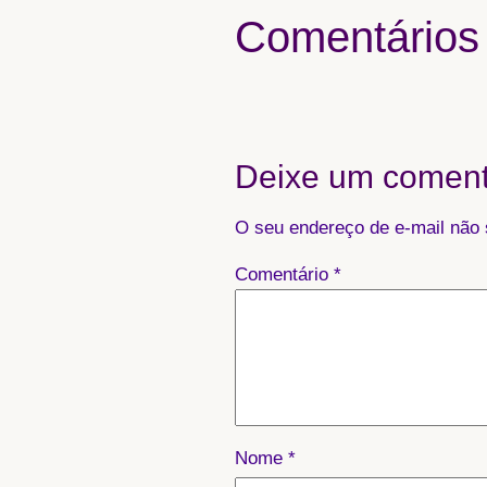
Comentários
Deixe um coment
O seu endereço de e-mail não 
Comentário
*
Nome
*