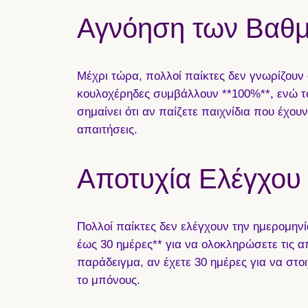
Αγνόηση των Βαθμ
Μέχρι τώρα, πολλοί παίκτες δεν γνωρίζουν 
κουλοχέρηδες συμβάλλουν **100%**, ενώ τα
σημαίνει ότι αν παίζετε παιχνίδια που έχο
απαιτήσεις.
Αποτυχία Ελέγχου
Πολλοί παίκτες δεν ελέγχουν την ημερομηνί
έως 30 ημέρες** για να ολοκληρώσετε τις α
παράδειγμα, αν έχετε 30 ημέρες για να στο
το μπόνους.