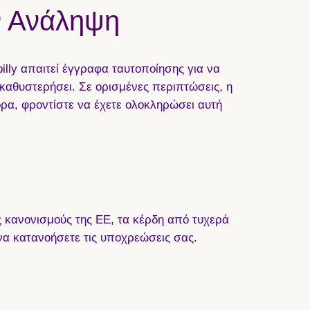
ν Ανάληψη
lly απαιτεί έγγραφα ταυτοποίησης για να
 καθυστερήσει. Σε ορισμένες περιπτώσεις, η
ορα, φροντίστε να έχετε ολοκληρώσει αυτή
ς κανονισμούς της ΕΕ, τα κέρδη από τυχερά
να κατανοήσετε τις υποχρεώσεις σας.