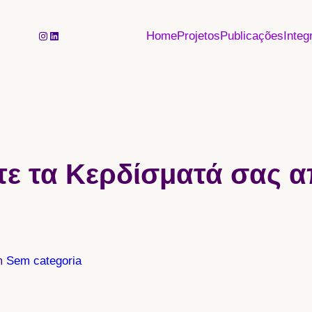
Instagram
LinkedIn
Home
Projetos
Publicações
Integ
 τα Κερδίσματά σας απ
m
Sem categoria