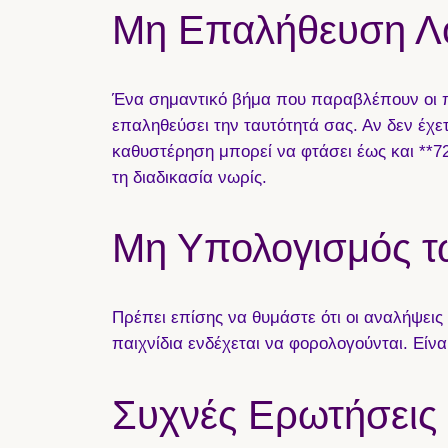
Μη Επαλήθευση Λο
Ένα σημαντικό βήμα που παραβλέπουν οι παί
επαληθεύσει την ταυτότητά σας. Αν δεν έχε
καθυστέρηση μπορεί να φτάσει έως και **72
τη διαδικασία νωρίς.
Μη Υπολογισμός 
Πρέπει επίσης να θυμάστε ότι οι αναλήψει
παιχνίδια ενδέχεται να φορολογούνται. Είν
Συχνές Ερωτήσεις