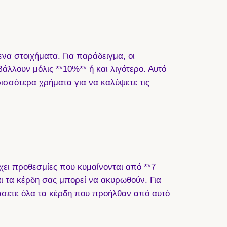
να στοιχήματα. Για παράδειγμα, οι
λλουν μόλις **10%** ή και λιγότερο. Αυτό
ρισσότερα χρήματα για να καλύψετε τις
έχει προθεσμίες που κυμαίνονται από **7
αι τα κέρδη σας μπορεί να ακυρωθούν. Για
 χάσετε όλα τα κέρδη που προήλθαν από αυτό