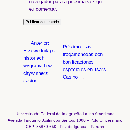
navegador para a próxima vez que
eu comentar.
←
Anterior:
Próximo:
Las
Przewodnik po
tragamonedas con
historiach
bonificaciones
wygranych w
especiales en Tsars
citywinnerz
Casino
→
casino
Universidade Federal da Integração Latino Americana
Avenida Tarquínio Joslin dos Santos, 1000 – Polo Universitário
CEP: 85870-650 | Foz do Iguaçu – Paraná