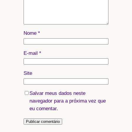
Nome
*
E-mail
*
Site
Salvar meus dados neste
navegador para a próxima vez que
eu comentar.