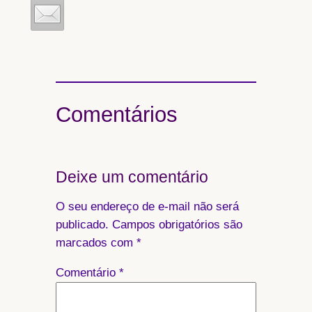
Comentários
Deixe um comentário
O seu endereço de e-mail não será
publicado.
Campos obrigatórios são
marcados com
*
Comentário
*