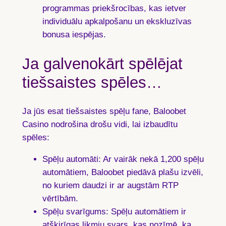
programmas priekšrocības, kas ietver
individuālu apkalpošanu un ekskluzīvas
bonusa iespējas.
Ja galvenokārt spēlējat
tiešsaistes spēles…
Ja jūs esat tiešsaistes spēļu fane, Baloobet
Casino nodrošina drošu vidi, lai izbaudītu
spēles:
Spēļu automāti:
Ar vairāk nekā
1,200 spēļu
automātiem
, Baloobet piedāvā plašu izvēli,
no kuriem daudzi ir ar augstām RTP
vērtībām.
Spēļu svarīgums:
Spēļu automātiem ir
atšķirīgas likmju svars, kas nozīmē, ka