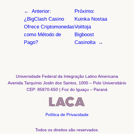
←
Anterior:
Próximo:
¿BigClash Casino
Kuinka Nostaa
Ofrece Criptomonedas
Voittoja
como Método de
Bigboost
Pago?
Casinolta
→
Universidade Federal da Integração Latino Americana
Avenida Tarquínio Joslin dos Santos, 1000 – Polo Universitário
CEP: 85870-650 | Foz do Iguaçu – Paraná
Política de Privacidade
Todos os direitos são reservados.