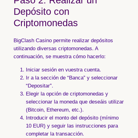
Paso 2: Realizar un
Depósito con
Criptomonedas
BigClash Casino permite realizar depósitos
utilizando diversas criptomonedas. A
continuación, se muestra cómo hacerlo:
Iniciar sesión en vuestra cuenta.
Ir a la sección de “Banca” y seleccionar
“Depositar”.
Elegir la opción de criptomonedas y
seleccionar la moneda que deseáis utilizar
(Bitcoin, Ethereum, etc.).
Introducir el monto del depósito (mínimo
10 EUR) y seguir las instrucciones para
completar la transacción.