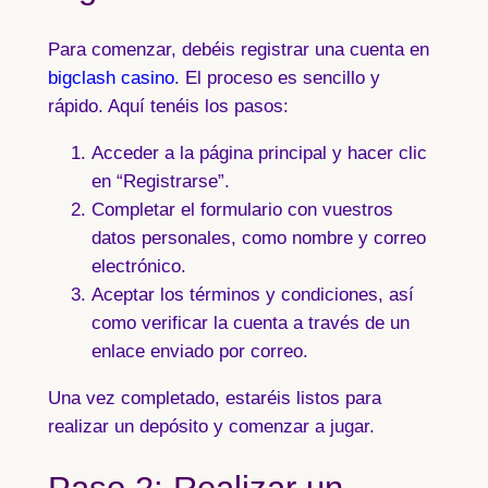
Para comenzar, debéis registrar una cuenta en
bigclash casino
. El proceso es sencillo y
rápido. Aquí tenéis los pasos:
Acceder a la página principal y hacer clic
en “Registrarse”.
Completar el formulario con vuestros
datos personales, como nombre y correo
electrónico.
Aceptar los términos y condiciones, así
como verificar la cuenta a través de un
enlace enviado por correo.
Una vez completado, estaréis listos para
realizar un depósito y comenzar a jugar.