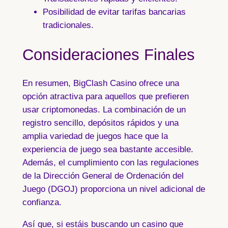
Posibilidad de evitar tarifas bancarias
tradicionales.
Consideraciones Finales
En resumen, BigClash Casino ofrece una
opción atractiva para aquellos que prefieren
usar criptomonedas. La combinación de un
registro sencillo, depósitos rápidos y una
amplia variedad de juegos hace que la
experiencia de juego sea bastante accesible.
Además, el cumplimiento con las regulaciones
de la
Dirección General de Ordenación del
Juego (DGOJ)
proporciona un nivel adicional de
confianza.
Así que, si estáis buscando un casino que