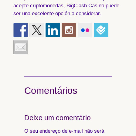
acepte criptomonedas, BigClash Casino puede
ser una excelente opción a considerar.
Comentários
Deixe um comentário
O seu endereço de e-mail não será