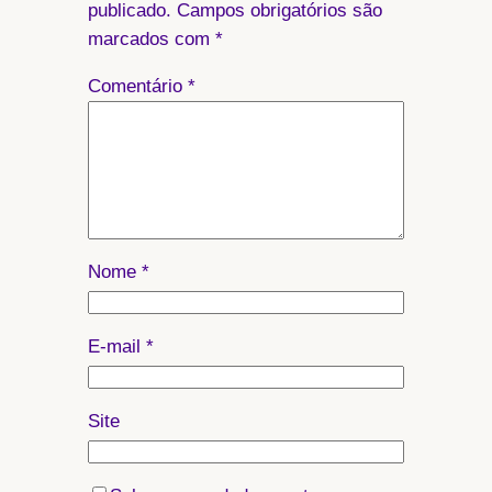
publicado.
Campos obrigatórios são
marcados com
*
Comentário
*
Nome
*
E-mail
*
Site