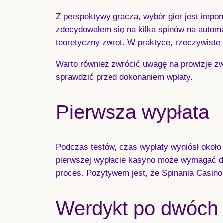
Z perspektywy gracza, wybór gier jest imponu
zdecydowałem się na kilka spinów na autom
teoretyczny zwrot. W praktyce, rzeczywiste 
Warto również zwrócić uwagę na prowizje zw
sprawdzić przed dokonaniem wpłaty.
Pierwsza wypłata
Podczas testów, czas wypłaty wyniósł około
pierwszej wypłacie kasyno może wymagać do
proces. Pozytywem jest, że Spinania Casino
Werdykt po dwóch 