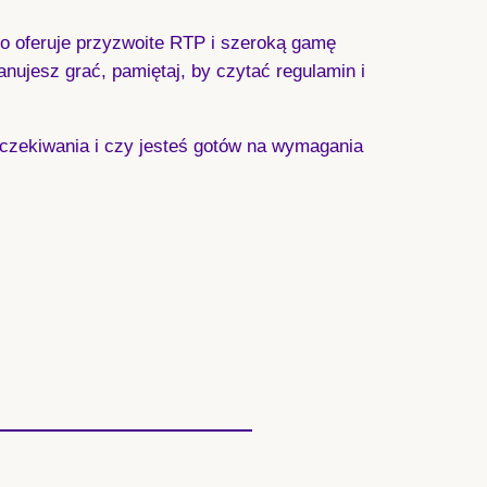
no oferuje przyzwoite RTP i szeroką gamę
anujesz grać, pamiętaj, by czytać regulamin i
czekiwania i czy jesteś gotów na wymagania