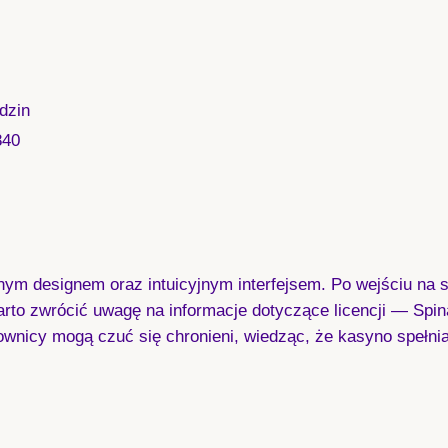
dzin
840
ym designem oraz intuicyjnym interfejsem. Po wejściu na 
arto zwrócić uwagę na informacje dotyczące licencji — Spina
wnicy mogą czuć się chronieni, wiedząc, że kasyno spełni