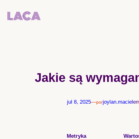
Pular
para
o
conteúdo
Jakie są wymagan
jul 8, 2025
—
joylan.maciel
e
por
Metryka
Warto