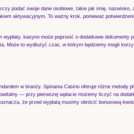
tarczy podać swoje dane osobowe, takie jak imię, nazwisko,
linkiem aktywacyjnym. To ważny krok, ponieważ potwierdzen
m wypłaty, kasyno może poprosić o dodatkowe dokumenty p
ia. Może to wydłużyć czas, w którym będziemy mogli korzy
andardem w branży. Spinania Casino oferuje różne metody p
witalny — przy pierwszej wpłacie możemy liczyć na dodatk
 oznacza, że przed wypłatą musimy obrócić bonusową kwotą