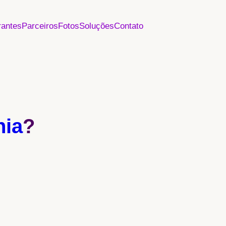
rantes
Parceiros
Fotos
Soluções
Contato
nia
?