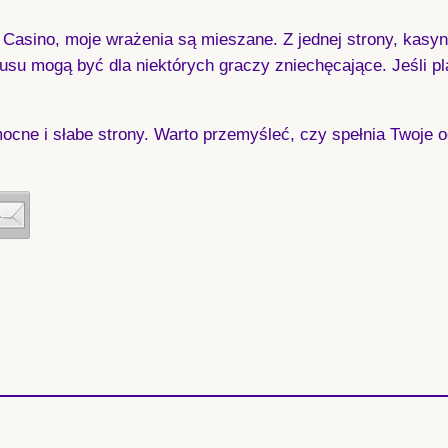
 Casino, moje wrażenia są mieszane. Z jednej strony, kasy
usu mogą być dla niektórych graczy zniechęcające. Jeśli pl
ne i słabe strony. Warto przemyśleć, czy spełnia Twoje o