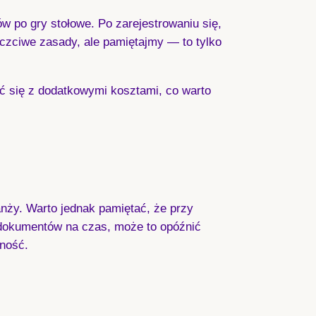
ów po gry stołowe. Po zarejestrowaniu się,
zciwe zasady, ale pamiętajmy — to tylko
ć się z dodatkowymi kosztami, co warto
nży. Warto jednak pamiętać, że przy
 dokumentów na czas, może to opóźnić
zność.