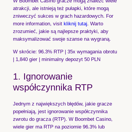
W Boombet Casino gracze mogą znaleźć wiele
atrakcji, ale istnieją też pułapki, które mogą
zniweczyć sukces w grach hazardowych. For
more information, visit
kliknij tutaj
. Warto
zrozumieć, jakie są najlepsze praktyki, aby
maksymalizować swoje szanse na wygraną.
W skrócie:
96.3% RTP | 35x wymagania obrotu
| 1,840 gier | minimalny depozyt 50 PLN
1. Ignorowanie
współczynnika RTP
Jednym z największych błędów, jakie gracze
popełniają, jest ignorowanie współczynnika
zwrotu do gracza (RTP). W Boombet Casino,
wiele gier ma RTP na poziomie 96.3% lub