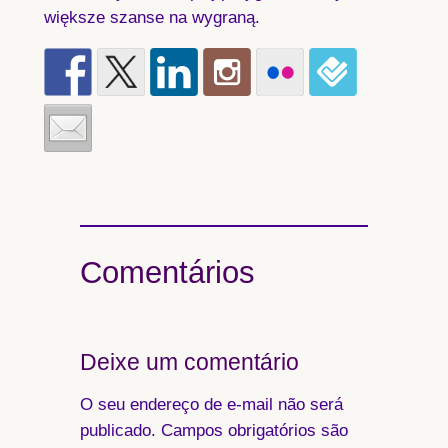
większe szanse na wygraną.
Comentários
Deixe um comentário
O seu endereço de e-mail não será
publicado.
Campos obrigatórios são