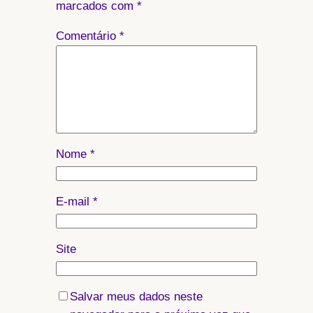
marcados com
*
Comentário
*
Nome
*
E-mail
*
Site
Salvar meus dados neste