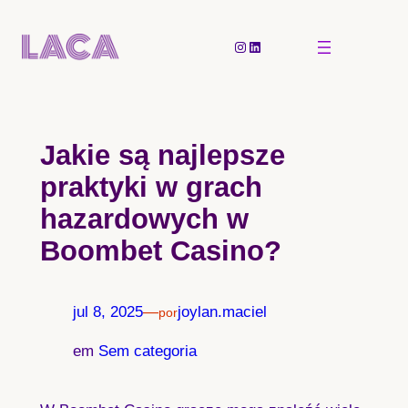
Pular
para
Instagram
LinkedIn
o
conteúdo
Jakie są najlepsze
praktyki w grach
hazardowych w
Boombet Casino?
jul 8, 2025
—
joylan.maciel
por
em
Sem categoria