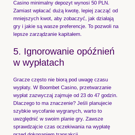
Casino minimalny depozyt wynosi 50 PLN.
Zamiast wpłacać dużą kwotę, lepiej zacząć od
mniejszych kwot, aby zobaczyć, jak działają
gry i jakie są wasze preferencje. To pozwoli na
lepsze zarządzanie kapitałem.
5. Ignorowanie opóźnień
w wypłatach
Gracze często nie biorą pod uwagę czasu
wypłaty. W Boombet Casino, przetwarzanie
wypłat zazwyczaj zajmuje od 23 do 47 godzin.
Dlaczego to ma znaczenie? Jeśli planujecie
szybkie wycofanie wygranych, warto to
uwzględnić w swoim planie gry. Zawsze
sprawdzajcie czas oczekiwania na wypłatę
przed dokonaniem transakcji.