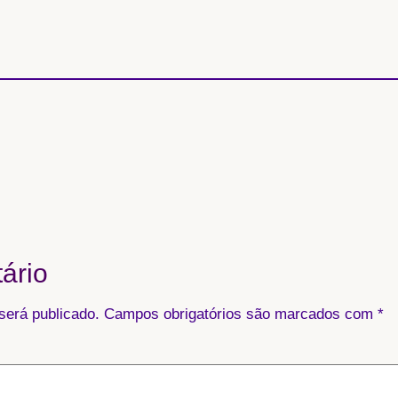
ário
será publicado.
Campos obrigatórios são marcados com
*