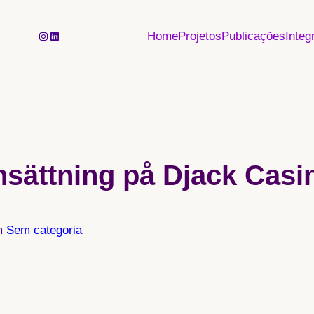
Instagram
LinkedIn
Home
Projetos
Publicações
Integ
nsättning på Djack Casi
m
Sem categoria