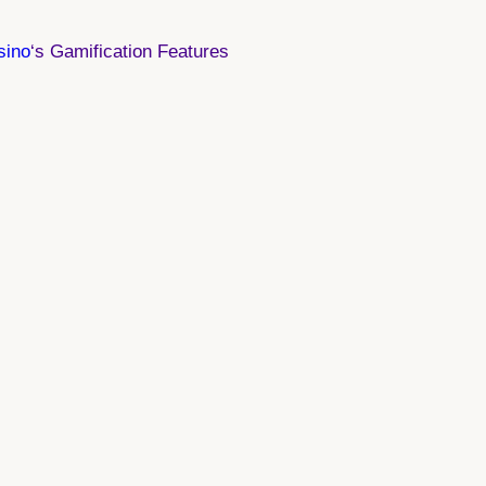
sino
‘s Gamification Features