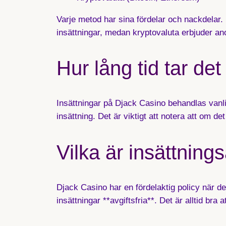
Varje metod har sina fördelar och nackdelar. 
insättningar, medan kryptovaluta erbjuder an
Hur lång tid tar det
Insättningar på Djack Casino behandlas vanlig
insättning. Det är viktigt att notera att om
Vilka är insättning
Djack Casino har en fördelaktig policy när det
insättningar **avgiftsfria**. Det är alltid bra 