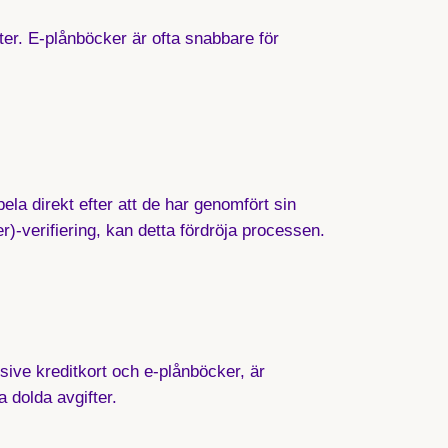
ter. E-plånböcker är ofta snabbare för
ela direkt efter att de har genomfört sin
)-verifiering, kan detta fördröja processen.
usive kreditkort och e-plånböcker, är
a dolda avgifter.