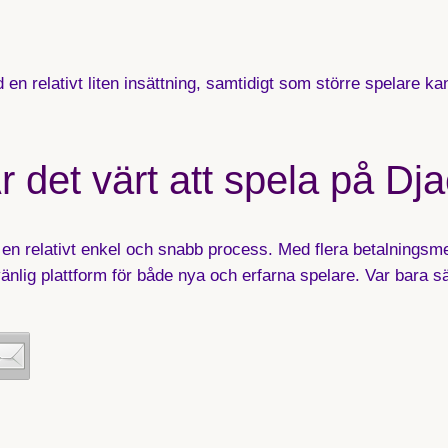
 en relativt liten insättning, samtidigt som större spelare k
 det värt att spela på Dj
r en relativt enkel och snabb process. Med flera betalningsm
änlig plattform för både nya och erfarna spelare. Var bara s