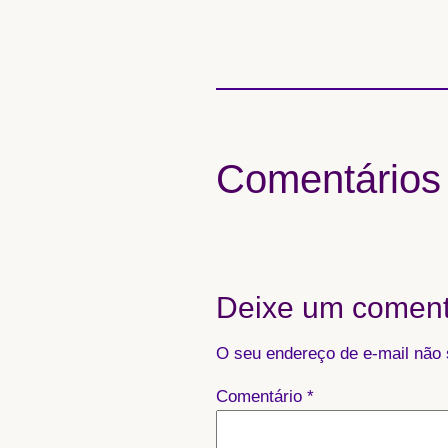
Comentários
Deixe um coment
O seu endereço de e-mail não 
Comentário
*