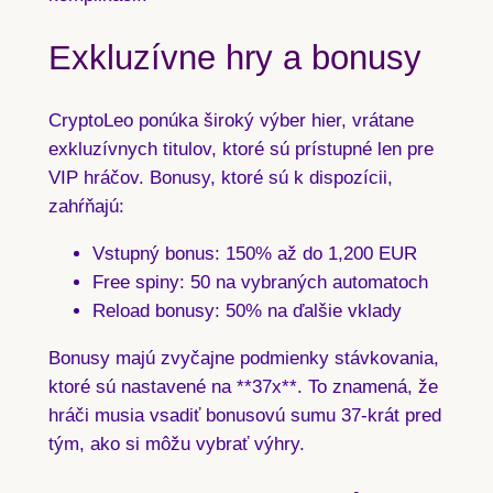
Exkluzívne hry a bonusy
CryptoLeo ponúka široký výber hier, vrátane
exkluzívnych titulov, ktoré sú prístupné len pre
VIP hráčov. Bonusy, ktoré sú k dispozícii,
zahŕňajú:
Vstupný bonus: 150% až do 1,200 EUR
Free spiny: 50 na vybraných automatoch
Reload bonusy: 50% na ďalšie vklady
Bonusy majú zvyčajne podmienky stávkovania,
ktoré sú nastavené na **37x**. To znamená, že
hráči musia vsadiť bonusovú sumu 37-krát pred
tým, ako si môžu vybrať výhry.