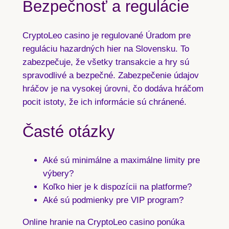
Bezpečnosť a regulácie
CryptoLeo casino je regulované Úradom pre
reguláciu hazardných hier na Slovensku. To
zabezpečuje, že všetky transakcie a hry sú
spravodlivé a bezpečné. Zabezpečenie údajov
hráčov je na vysokej úrovni, čo dodáva hráčom
pocit istoty, že ich informácie sú chránené.
Časté otázky
Aké sú minimálne a maximálne limity pre
výbery?
Koľko hier je k dispozícii na platforme?
Aké sú podmienky pre VIP program?
Online hranie na CryptoLeo casino ponúka