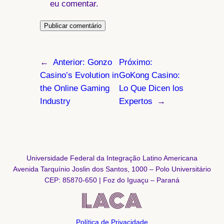
eu comentar.
←
Anterior:
Gonzo
Próximo:
Casino’s Evolution in
GoKong Casino:
the Online Gaming
Lo Que Dicen los
Industry
Expertos
→
Universidade Federal da Integração Latino Americana
Avenida Tarquínio Joslin dos Santos, 1000 – Polo Universitário
CEP: 85870-650 | Foz do Iguaçu – Paraná
Política de Privacidade