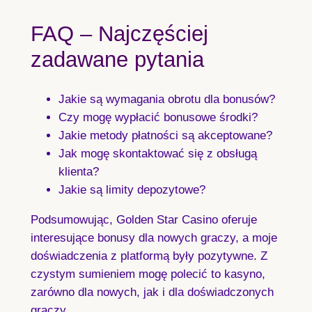
FAQ – Najczęściej
zadawane pytania
Jakie są wymagania obrotu dla bonusów?
Czy mogę wypłacić bonusowe środki?
Jakie metody płatności są akceptowane?
Jak mogę skontaktować się z obsługą
klienta?
Jakie są limity depozytowe?
Podsumowując, Golden Star Casino oferuje
interesujące bonusy dla nowych graczy, a moje
doświadczenia z platformą były pozytywne. Z
czystym sumieniem mogę polecić to kasyno,
zarówno dla nowych, jak i dla doświadczonych
graczy.