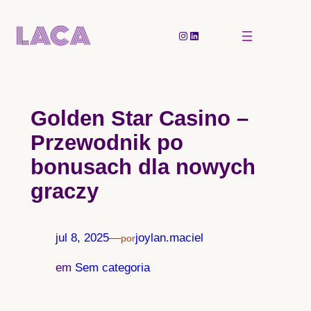
Pular
para
Instagram
LinkedIn
o
conteúdo
Golden Star Casino –
Przewodnik po
bonusach dla nowych
graczy
jul 8, 2025
—
joylan.maciel
por
em
Sem categoria