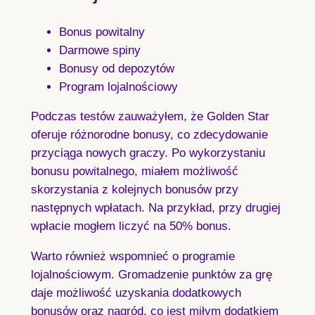
Bonus powitalny
Darmowe spiny
Bonusy od depozytów
Program lojalnościowy
Podczas testów zauważyłem, że Golden Star
oferuje różnorodne bonusy, co zdecydowanie
przyciąga nowych graczy. Po wykorzystaniu
bonusu powitalnego, miałem możliwość
skorzystania z kolejnych bonusów przy
następnych wpłatach. Na przykład, przy drugiej
wpłacie mogłem liczyć na 50% bonus.
Warto również wspomnieć o programie
lojalnościowym. Gromadzenie punktów za grę
daje możliwość uzyskania dodatkowych
bonusów oraz nagród, co jest miłym dodatkiem