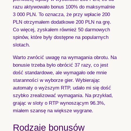
razu aktywowało bonus 100% do maksymalnie
3 000 PLN. To oznacza, że przy wpłacie 200
PLN otrzymałem dodatkowe 200 PLN na grę.
Co więcej, zyskałem również 50 darmowych
spinów, które były dostępne na popularnych
slotach.
Warto zwrócić uwagę na wymagania obrotu. Na
bonusie trzeba było obrócić 37 razy, co jest
dość standardowe, ale wymagało ode mnie
staranności w wyborze gier. Wybierając
automaty o wyższym RTP, udało mi się dość
szybko zrealizować wymagania. Na przykład,
grając w sloty o RTP wynoszącym 96.3%,
miałem szansę na większe wygrane.
Rodzaje bonusów