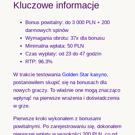
Kluczowe informacje
Bonus powitalny: do 3 000 PLN + 200
darmowych spinów
Wymagania obrotu: 37x dla bonusu
Minimalna wpłata: 50 PLN
Czas wypłaty: od 23 do 47 godzin
RTP: 96.3%
W trakcie testowania
Golden Star kasyno
,
postanowiłem skupić się na bonusach dla
nowych graczy. To właśnie one mogą znacząco
wpłynąć na pierwsze wrażenia i doświadczenia
w grze.
Pierwsze kroki wykonałem z bonusami
powitalnymi. Po zarejestrowaniu się, dokonałem
pierwszej wpłaty w wysokości 200 PLN, co od