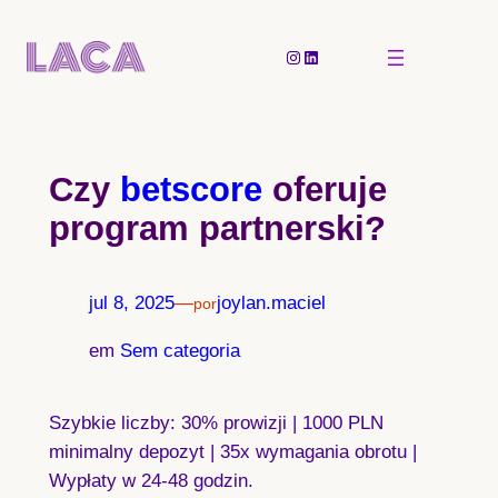
Pular
para
Instagram
LinkedIn
o
conteúdo
Czy
betscore
oferuje
program partnerski?
jul 8, 2025
—
joylan.maciel
por
em
Sem categoria
Szybkie liczby:
30% prowizji | 1000 PLN
minimalny depozyt | 35x wymagania obrotu |
Wypłaty w 24-48 godzin.