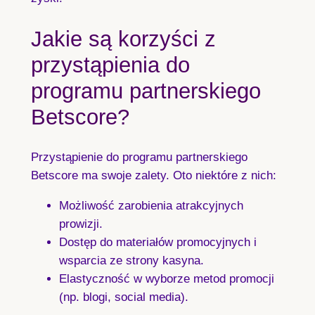
Jakie są korzyści z
przystąpienia do
programu partnerskiego
Betscore?
Przystąpienie do programu partnerskiego
Betscore ma swoje zalety. Oto niektóre z nich:
Możliwość zarobienia atrakcyjnych
prowizji.
Dostęp do materiałów promocyjnych i
wsparcia ze strony kasyna.
Elastyczność w wyborze metod promocji
(np. blogi, social media).