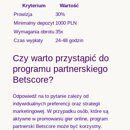
Kryterium
Wartość
Prowizja
30%
Minimalny depozyt
1000 PLN
Wymagania obrotu
35x
Czas wypłaty
24-48 godzin
Czy warto przystąpić do
programu partnerskiego
Betscore?
Odpowiedź na to pytanie zależy od
indywidualnych preferencji oraz strategii
marketingowej. W przypadku osób, które są
aktywne w promowaniu gier online, program
partnerski Betscore może być korzystny.