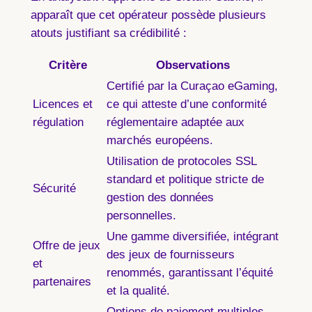
apparaît que cet opérateur possède plusieurs
atouts justifiant sa crédibilité :
Critère
Observations
Certifié par la Curaçao eGaming,
Licences et
ce qui atteste d’une conformité
régulation
réglementaire adaptée aux
marchés européens.
Utilisation de protocoles SSL
standard et politique stricte de
Sécurité
gestion des données
personnelles.
Une gamme diversifiée, intégrant
Offre de jeux
des jeux de fournisseurs
et
renommés, garantissant l’équité
partenaires
et la qualité.
Options de paiement multiples,