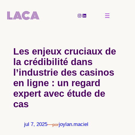
Pular
para
Instagram
LinkedIn
o
conteúdo
Les enjeux cruciaux de
la crédibilité dans
l’industrie des casinos
en ligne : un regard
expert avec étude de
cas
jul 7, 2025
—
joylan.maciel
por