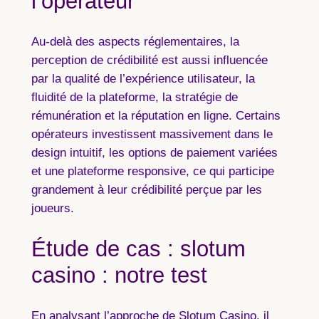
l’opérateur
Au-delà des aspects réglementaires, la
perception de crédibilité est aussi influencée
par la qualité de l’expérience utilisateur, la
fluidité de la plateforme, la stratégie de
rémunération et la réputation en ligne. Certains
opérateurs investissent massivement dans le
design intuitif, les options de paiement variées
et une plateforme responsive, ce qui participe
grandement à leur crédibilité perçue par les
joueurs.
Étude de cas : slotum
casino : notre test
En analysant l’approche de Slotum Casino, il