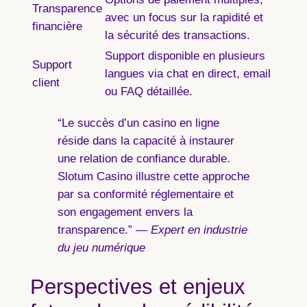
Transparence
avec un focus sur la rapidité et
financière
la sécurité des transactions.
Support disponible en plusieurs
Support
langues via chat en direct, email
client
ou FAQ détaillée.
“Le succès d’un casino en ligne
réside dans la capacité à instaurer
une relation de confiance durable.
Slotum Casino illustre cette approche
par sa conformité réglementaire et
son engagement envers la
transparence.” —
Expert en industrie
du jeu numérique
Perspectives et enjeux