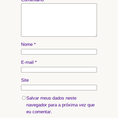
Nome
*
E-mail
*
Site
Salvar meus dados neste
navegador para a próxima vez que
eu comentar.