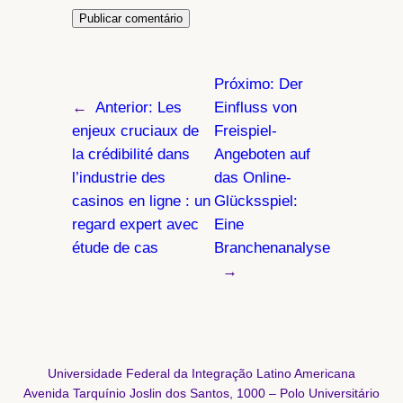
Próximo:
Der
←
Anterior:
Les
Einfluss von
enjeux cruciaux de
Freispiel-
la crédibilité dans
Angeboten auf
l’industrie des
das Online-
casinos en ligne : un
Glücksspiel:
regard expert avec
Eine
étude de cas
Branchenanalyse
→
Universidade Federal da Integração Latino Americana
Avenida Tarquínio Joslin dos Santos, 1000 – Polo Universitário