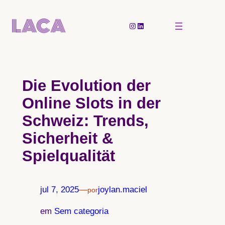
Pular
para
Instagram
LinkedIn
o
conteúdo
Die Evolution der
Online Slots in der
Schweiz: Trends,
Sicherheit &
Spielqualität
jul 7, 2025
—
joylan.maciel
por
em
Sem categoria