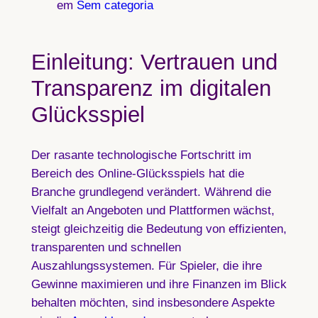
em
Sem categoria
Einleitung: Vertrauen und
Transparenz im digitalen
Glücksspiel
Der rasante technologische Fortschritt im
Bereich des Online-Glücksspiels hat die
Branche grundlegend verändert. Während die
Vielfalt an Angeboten und Plattformen wächst,
steigt gleichzeitig die Bedeutung von effizienten,
transparenten und schnellen
Auszahlungssystemen. Für Spieler, die ihre
Gewinne maximieren und ihre Finanzen im Blick
behalten möchten, sind insbesondere Aspekte