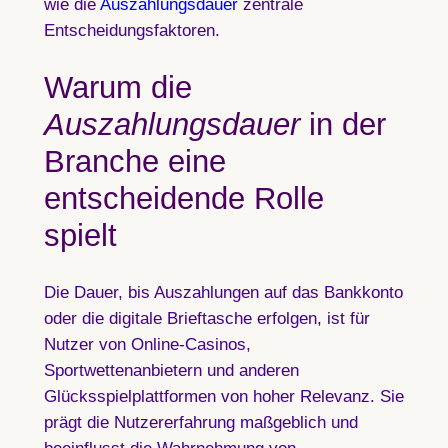
wie die
Auszahlungsdauer
zentrale
Entscheidungsfaktoren.
Warum die
Auszahlungsdauer
in der
Branche eine
entscheidende Rolle
spielt
Die Dauer, bis Auszahlungen auf das Bankkonto
oder die digitale Brieftasche erfolgen, ist für
Nutzer von Online-Casinos,
Sportwettenanbietern und anderen
Glücksspielplattformen von hoher Relevanz. Sie
prägt die Nutzererfahrung maßgeblich und