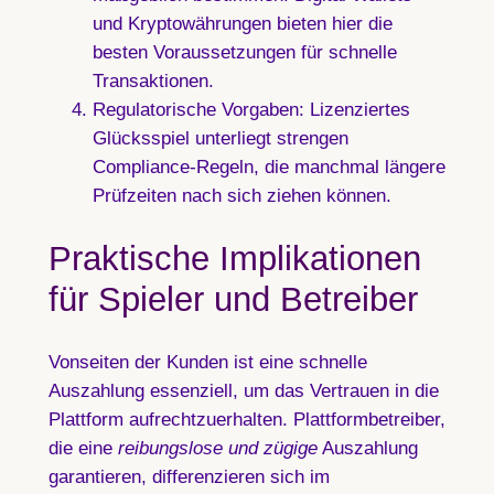
und Kryptowährungen bieten hier die
besten Voraussetzungen für schnelle
Transaktionen.
Regulatorische Vorgaben:
Lizenziertes
Glücksspiel unterliegt strengen
Compliance-Regeln, die manchmal längere
Prüfzeiten nach sich ziehen können.
Praktische Implikationen
für Spieler und Betreiber
Vonseiten der Kunden ist eine schnelle
Auszahlung essenziell, um das Vertrauen in die
Plattform aufrechtzuerhalten. Plattformbetreiber,
die eine
reibungslose und zügige
Auszahlung
garantieren, differenzieren sich im