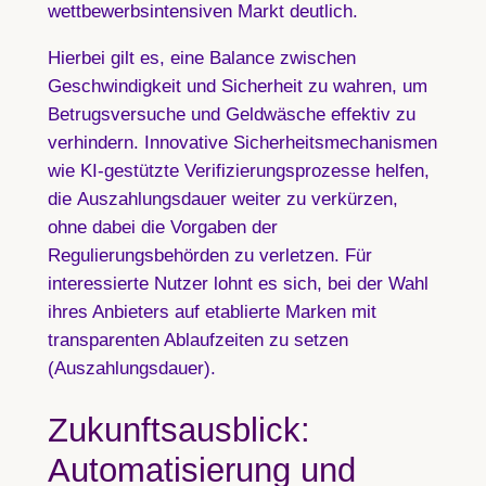
wettbewerbsintensiven Markt deutlich.
Hierbei gilt es, eine Balance zwischen
Geschwindigkeit und Sicherheit zu wahren, um
Betrugsversuche und Geldwäsche effektiv zu
verhindern. Innovative Sicherheitsmechanismen
wie KI-gestützte Verifizierungsprozesse helfen,
die
Auszahlungsdauer
weiter zu verkürzen,
ohne dabei die Vorgaben der
Regulierungsbehörden zu verletzen. Für
interessierte Nutzer lohnt es sich, bei der Wahl
ihres Anbieters auf etablierte Marken mit
transparenten Ablaufzeiten zu setzen
(Auszahlungsdauer).
Zukunftsausblick:
Automatisierung und