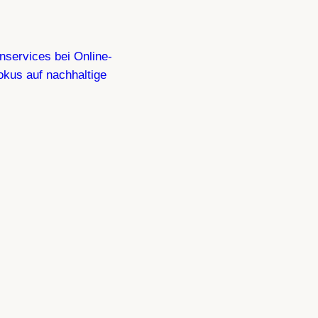
nservices bei Online-
okus auf nachhaltige