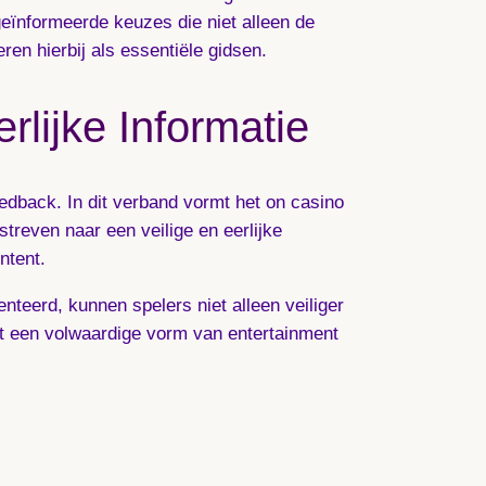
geïnformeerde keuzes die niet alleen de
en hierbij als essentiële gidsen.
lijke Informatie
edback. In dit verband vormt het on casino
treven naar een veilige en eerlijke
ntent.
teerd, kunnen spelers niet alleen veiliger
ot een volwaardige vorm van entertainment