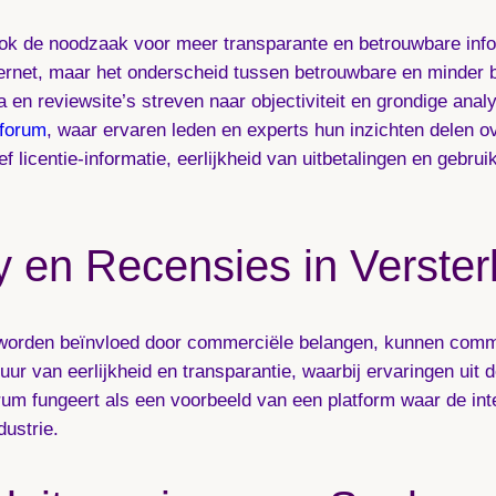
ok de noodzaak voor meer transparante en betrouwbare inf
ernet, maar het onderscheid tussen betrouwbare en minder be
ra en reviewsite’s streven naar objectiviteit en grondige an
 forum
, waar ervaren leden en experts hun inzichten delen 
f licentie-informatie, eerlijkheid van uitbetalingen en gebr
en Recensies in Versterkt
ak worden beïnvloed door commerciële belangen, kunnen com
uur van eerlijkheid en transparantie, waarbij ervaringen uit 
rum fungeert als een voorbeeld van een platform waar de int
dustrie.