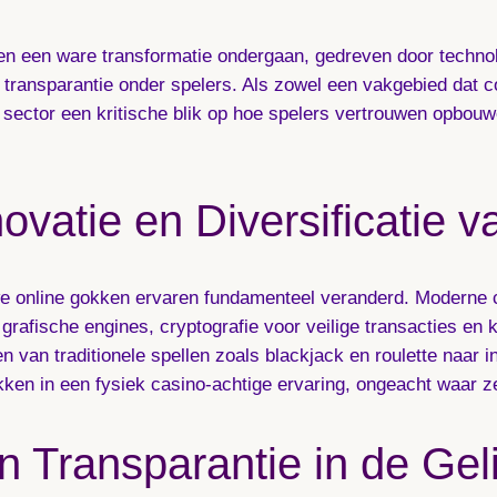
aren een ware transformatie ondergaan, gedreven door techno
transparantie onder spelers. Als zowel een vakgebied dat co
 sector een kritische blik op hoe spelers vertrouwen opbou
ovatie en Diversificatie 
we online gokken ervaren fundamenteel veranderd. Moderne 
rafische engines, cryptografie voor veilige transacties en k
van traditionele spellen zoals blackjack en roulette naar in
ken in een fysiek casino-achtige ervaring, ongeacht waar z
 Transparantie in de Gel