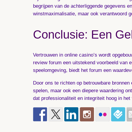
begrijpen van de achterliggende gegevens en 
winstmaximalisatie, maar ook verantwoord gok
Conclusie: Een Gel
Vertrouwen in online casino’s wordt opgebou
review forum een uitstekend voorbeeld van ee
speelomgeving, biedt het forum een waardevo
Door ons te richten op betrouwbare bronnen e
spelen, maar ook een diepere waardering ont
dat professionaliteit en integriteit hoog in he