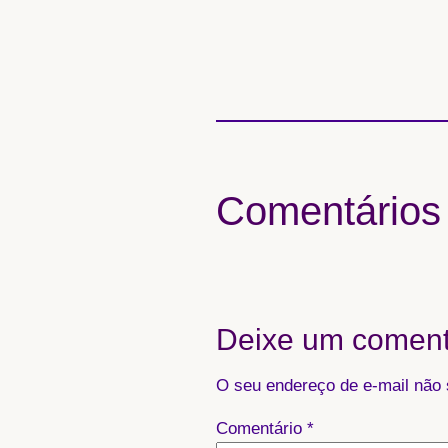
Comentários
Deixe um coment
O seu endereço de e-mail não 
Comentário
*