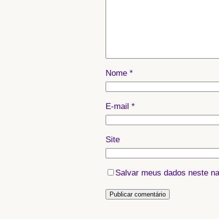
Nome
*
E-mail
*
Site
Salvar meus dados neste na