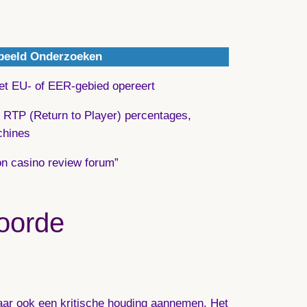
beeld Onderzoeken
het EU- of EER-gebied opereert
n RTP (Return to Player) percentages,
chines
on casino review forum”
woorde
maar ook een kritische houding aannemen. Het