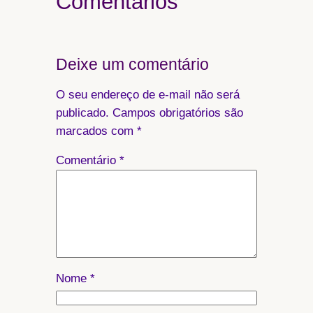
Comentários
Deixe um comentário
O seu endereço de e-mail não será
publicado.
Campos obrigatórios são
marcados com
*
Comentário
*
Nome
*