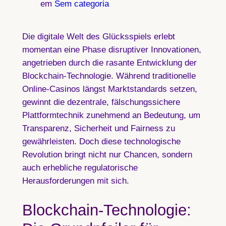
em
Sem categoria
Die digitale Welt des Glücksspiels erlebt
momentan eine Phase disruptiver Innovationen,
angetrieben durch die rasante Entwicklung der
Blockchain-Technologie. Während traditionelle
Online-Casinos längst Marktstandards setzen,
gewinnt die dezentrale, fälschungssichere
Plattformtechnik zunehmend an Bedeutung, um
Transparenz, Sicherheit und Fairness zu
gewährleisten. Doch diese technologische
Revolution bringt nicht nur Chancen, sondern
auch erhebliche regulatorische
Herausforderungen mit sich.
Blockchain-Technologie: