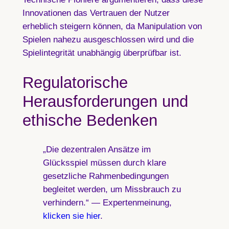
Innovationen das Vertrauen der Nutzer
erheblich steigern können, da Manipulation von
Spielen nahezu ausgeschlossen wird und die
Spielintegrität unabhängig überprüfbar ist.
Regulatorische
Herausforderungen und
ethische Bedenken
„Die dezentralen Ansätze im
Glücksspiel müssen durch klare
gesetzliche Rahmenbedingungen
begleitet werden, um Missbrauch zu
verhindern.“ — Expertenmeinung,
klicken sie hier
.