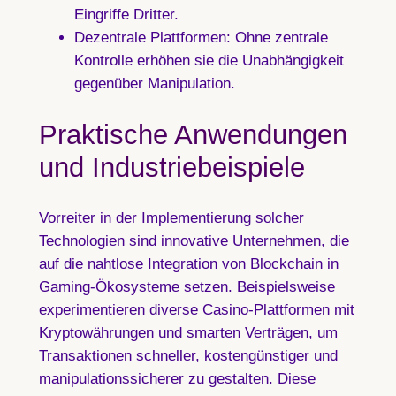
Eingriffe Dritter.
Dezentrale Plattformen:
Ohne zentrale
Kontrolle erhöhen sie die Unabhängigkeit
gegenüber Manipulation.
Praktische Anwendungen
und Industriebeispiele
Vorreiter in der Implementierung solcher
Technologien sind innovative Unternehmen, die
auf die nahtlose Integration von Blockchain in
Gaming-Ökosysteme setzen. Beispielsweise
experimentieren diverse Casino-Plattformen mit
Kryptowährungen und smarten Verträgen, um
Transaktionen schneller, kostengünstiger und
manipulationssicherer zu gestalten. Diese