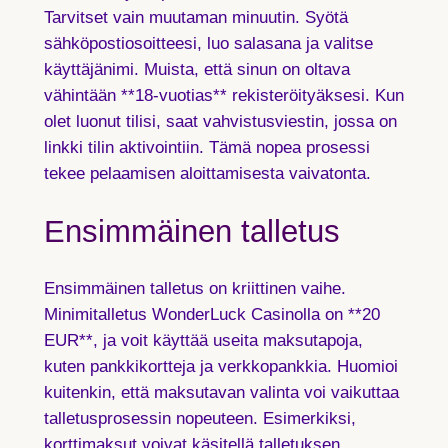
Tarvitset vain muutaman minuutin. Syötä
sähköpostiosoitteesi, luo salasana ja valitse
käyttäjänimi. Muista, että sinun on oltava
vähintään **18-vuotias** rekisteröityäksesi. Kun
olet luonut tilisi, saat vahvistusviestin, jossa on
linkki tilin aktivointiin. Tämä nopea prosessi
tekee pelaamisen aloittamisesta vaivatonta.
Ensimmäinen talletus
Ensimmäinen talletus on kriittinen vaihe.
Minimitalletus WonderLuck Casinolla on **20
EUR**, ja voit käyttää useita maksutapoja,
kuten pankkikortteja ja verkkopankkia. Huomioi
kuitenkin, että maksutavan valinta voi vaikuttaa
talletusprosessin nopeuteen. Esimerkiksi,
korttimaksut voivat käsitellä talletuksen