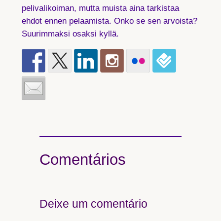
pelivalikoiman, mutta muista aina tarkistaa
ehdot ennen pelaamista. Onko se sen arvoista?
Suurimmaksi osaksi kyllä.
Comentários
Deixe um comentário