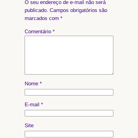
O seu endereço de e-mail não será
publicado.
Campos obrigatórios são
marcados com
*
Comentário
*
Nome
*
E-mail
*
Site