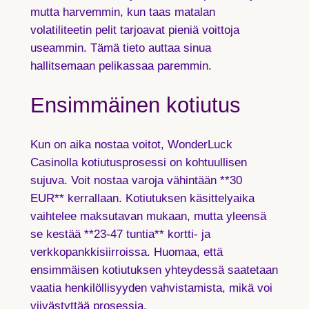
mutta harvemmin, kun taas matalan
volatiliteetin pelit tarjoavat pieniä voittoja
useammin. Tämä tieto auttaa sinua
hallitsemaan pelikassaa paremmin.
Ensimmäinen kotiutus
Kun on aika nostaa voitot, WonderLuck
Casinolla kotiutusprosessi on kohtuullisen
sujuva. Voit nostaa varoja vähintään **30
EUR** kerrallaan. Kotiutuksen käsittelyaika
vaihtelee maksutavan mukaan, mutta yleensä
se kestää **23-47 tuntia** kortti- ja
verkkopankkisiirroissa. Huomaa, että
ensimmäisen kotiutuksen yhteydessä saatetaan
vaatia henkilöllisyyden vahvistamista, mikä voi
viivästyttää prosessia.