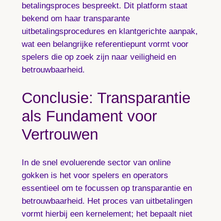
betalingsproces bespreekt. Dit platform staat
bekend om haar transparante
uitbetalingsprocedures en klantgerichte aanpak,
wat een belangrijke referentiepunt vormt voor
spelers die op zoek zijn naar veiligheid en
betrouwbaarheid.
Conclusie: Transparantie
als Fundament voor
Vertrouwen
In de snel evoluerende sector van online
gokken is het voor spelers en operators
essentieel om te focussen op transparantie en
betrouwbaarheid. Het proces van uitbetalingen
vormt hierbij een kernelement; het bepaalt niet