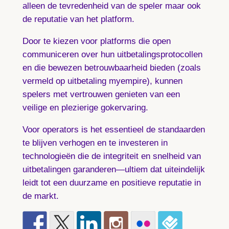
alleen de tevredenheid van de speler maar ook
de reputatie van het platform.
Door te kiezen voor platforms die open
communiceren over hun uitbetalingsprotocollen
en die bewezen betrouwbaarheid bieden (zoals
vermeld op uitbetaling myempire), kunnen
spelers met vertrouwen genieten van een
veilige en plezierige gokervaring.
Voor operators is het essentieel de standaarden
te blijven verhogen en te investeren in
technologieën die de integriteit en snelheid van
uitbetalingen garanderen—ultiem dat uiteindelijk
leidt tot een duurzame en positieve reputatie in
de markt.