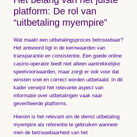
platform: De rol van
“uitbetaling myempire”
Wat maakt een uitbetalingsproces betrouwbaar?
Het antwoord ligt in de kernwaarden van
transparantie en consistentie. Een goede online
casino-operator biedt niet alleen aantrekkelijke
speelvoorwaarden, maar zorgt er ook voor dat
winsten snel en correct worden uitbetaald. In dit
kader verwijst het relevante aspect van
informatie over uitbetalingen vaak naar
geverifieerde platforms.
Hierom is het relevant om de dienst uitbetaling
myempire als referentie te gebruiken wanneer
men de betrouwbaarheid van het