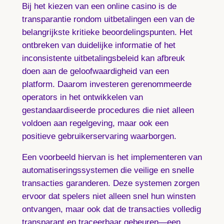
Bij het kiezen van een online casino is de
transparantie rondom uitbetalingen een van de
belangrijkste kritieke beoordelingspunten. Het
ontbreken van duidelijke informatie of het
inconsistente uitbetalingsbeleid kan afbreuk
doen aan de geloofwaardigheid van een
platform. Daarom investeren gerenommeerde
operators in het ontwikkelen van
gestandaardiseerde procedures die niet alleen
voldoen aan regelgeving, maar ook een
positieve gebruikerservaring waarborgen.
Een voorbeeld hiervan is het implementeren van
automatiseringssystemen die veilige en snelle
transacties garanderen. Deze systemen zorgen
ervoor dat spelers niet alleen snel hun winsten
ontvangen, maar ook dat de transacties volledig
transparant en traceerbaar gebeuren—een