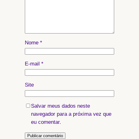
Nome
*
E-mail
*
Site
Salvar meus dados neste
navegador para a próxima vez que
eu comentar.